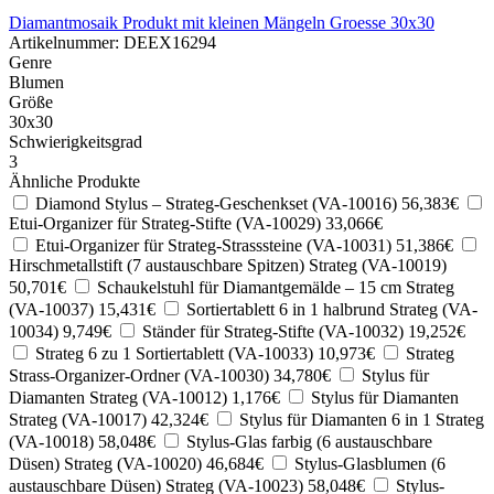
Diamantmosaik
Produkt mit kleinen Mängeln
Groesse 30x30
Artikelnummer: DEEX16294
Genre
Blumen
Größe
30x30
Schwierigkeitsgrad
3
Ähnliche Produkte
Diamond Stylus – Strateg-Geschenkset (VA-10016)
56,383€
Etui-Organizer für Strateg-Stifte (VA-10029)
33,066€
Etui-Organizer für Strateg-Strasssteine (VA-10031)
51,386€
Hirschmetallstift (7 austauschbare Spitzen) Strateg (VA-10019)
50,701€
Schaukelstuhl für Diamantgemälde – 15 cm Strateg
(VA-10037)
15,431€
Sortiertablett 6 in 1 halbrund Strateg (VA-
10034)
9,749€
Ständer für Strateg-Stifte (VA-10032)
19,252€
Strateg 6 zu 1 Sortiertablett (VA-10033)
10,973€
Strateg
Strass-Organizer-Ordner (VA-10030)
34,780€
Stylus für
Diamanten Strateg (VA-10012)
1,176€
Stylus für Diamanten
Strateg (VA-10017)
42,324€
Stylus für Diamanten 6 in 1 Strateg
(VA-10018)
58,048€
Stylus-Glas farbig (6 austauschbare
Düsen) Strateg (VA-10020)
46,684€
Stylus-Glasblumen (6
austauschbare Düsen) Strateg (VA-10023)
58,048€
Stylus-