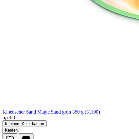
Kinetischer Sand Magic Sand grün 350 g (31190)
5,732€
In einem Klick kaufen
Kaufen