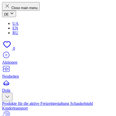
Close main menu
DE
UA
EN
RU
0
Aktionen
Neuheiten
Dolu
Produkte für die aktive Freizeitgestaltung
Schaukelstuhl
Kindertransport