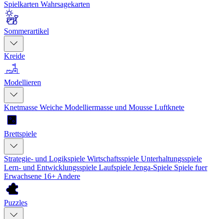
Spielkarten
Wahrsagekarten
Sommerartikel
Kreide
Modellieren
Knetmasse
Weiche Modelliermasse und Mousse
Luftknete
Brettspiele
Strategie- und Logikspiele
Wirtschaftsspiele
Unterhaltungsspiele
Lern- und Entwicklungsspiele
Laufspiele
Jenga-Spiele
Spiele fuer
Erwachsene 16+
Andere
Puzzles