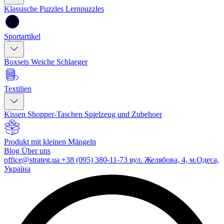
Klassische Puzzles
Lernpuzzles
Sportartikel
Boxsets
Weiche Schlaeger
Textilien
Kissen
Shopper-Taschen
Spielzeug und Zubehoer
Produkt mit kleinen Mängeln
Blog
Über uns
office@strateg.ua
+38 (095) 380-11-73
вул. Желябова, 4, м.Одеса,
Україна