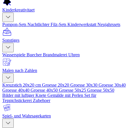
Kinderkreativitaet
Pompon-Sets
Nachtlichter
Filz-Sets
Kinderwerkstatt
Neujahrssets
Sonstiges
Wasserspiele
Buecher
Brandmalerei
Uhren
Malen nach Zahlen
Kreuzstich 20x20 cm
Groesse 20x20
Groesse 30x30
Groesse 30x40
Groesse 40x40
Groesse 40x50
Groesse 50x25
Groesse 50x50
Bilder mit luftiger Knete
Gemälde mit Perlen
Set für
Teppichstickerei
Zubehoer
Spiel- und Wahrsagekarten