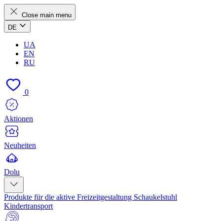
Close main menu
DE
UA
EN
RU
0
Aktionen
Neuheiten
Dolu
Produkte für die aktive Freizeitgestaltung
Schaukelstuhl
Kindertransport