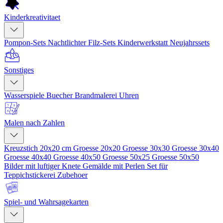
Kinderkreativitaet
Pompon-Sets
Nachtlichter
Filz-Sets
Kinderwerkstatt
Neujahrssets
Sonstiges
Wasserspiele
Buecher
Brandmalerei
Uhren
Malen nach Zahlen
Kreuzstich 20x20 cm
Groesse 20x20
Groesse 30x30
Groesse 30x40
Groesse 40x40
Groesse 40x50
Groesse 50x25
Groesse 50x50
Bilder mit luftiger Knete
Gemälde mit Perlen
Set für
Teppichstickerei
Zubehoer
Spiel- und Wahrsagekarten