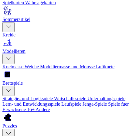
Spielkarten
Wahrsagekarten
Sommerartikel
Kreide
Modellieren
Knetmasse
Weiche Modelliermasse und Mousse
Luftknete
Brettspiele
Strategie- und Logikspiele
Wirtschaftsspiele
Unterhaltungsspiele
Lern- und Entwicklungsspiele
Laufspiele
Jenga-Spiele
Spiele fuer
Erwachsene 16+
Andere
Puzzles