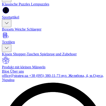
Klassische Puzzles
Lernpuzzles
Sportartikel
Boxsets
Weiche Schlaeger
Textilien
Kissen
Shopper-Taschen
Spielzeug und Zubehoer
Produkt mit kleinen Mängeln
Blog
Über uns
office@strateg.ua
+38 (095) 380-11-73
вул. Желябова, 4, м.Одеса,
Україна