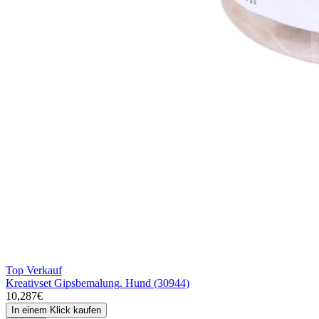
Top Verkauf
Kreativset Gipsbemalung. Hund (30944)
10,287€
In einem Klick kaufen