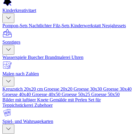
Kinderkreativitaet
Pompon-Sets
Nachtlichter
Filz-Sets
Kinderwerkstatt
Neujahrssets
Sonstiges
Wasserspiele
Buecher
Brandmalerei
Uhren
Malen nach Zahlen
Kreuzstich 20x20 cm
Groesse 20x20
Groesse 30x30
Groesse 30x40
Groesse 40x40
Groesse 40x50
Groesse 50x25
Groesse 50x50
Bilder mit luftiger Knete
Gemälde mit Perlen
Set für
Teppichstickerei
Zubehoer
Spiel- und Wahrsagekarten