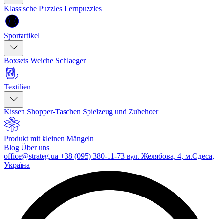
Klassische Puzzles
Lernpuzzles
Sportartikel
Boxsets
Weiche Schlaeger
Textilien
Kissen
Shopper-Taschen
Spielzeug und Zubehoer
Produkt mit kleinen Mängeln
Blog
Über uns
office@strateg.ua
+38 (095) 380-11-73
вул. Желябова, 4, м.Одеса,
Україна