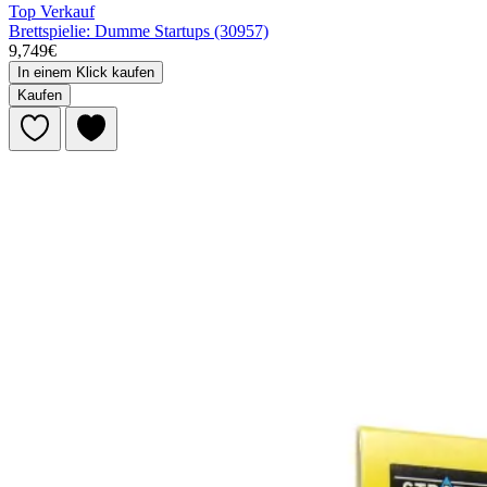
Top Verkauf
Brettspielie: Dumme Startups (30957)
9,749€
In einem Klick kaufen
Kaufen