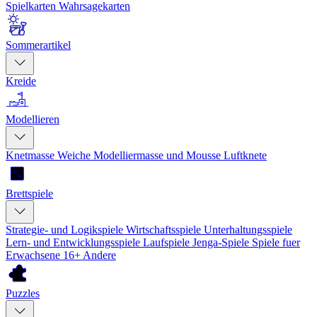
Spielkarten
Wahrsagekarten
Sommerartikel
Kreide
Modellieren
Knetmasse
Weiche Modelliermasse und Mousse
Luftknete
Brettspiele
Strategie- und Logikspiele
Wirtschaftsspiele
Unterhaltungsspiele
Lern- und Entwicklungsspiele
Laufspiele
Jenga-Spiele
Spiele fuer
Erwachsene 16+
Andere
Puzzles