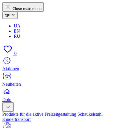
Close main menu
DE
UA
EN
RU
0
Aktionen
Neuheiten
Dolu
Produkte für die aktive Freizeitgestaltung
Schaukelstuhl
Kindertransport