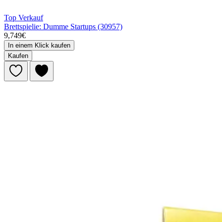
Top Verkauf
Brettspielie: Dumme Startups (30957)
9,749€
In einem Klick kaufen
Kaufen