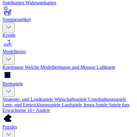
Spielkarten
Wahrsagekarten
Sommerartikel
Kreide
Modellieren
Knetmasse
Weiche Modelliermasse und Mousse
Luftknete
Brettspiele
Strategie- und Logikspiele
Wirtschaftsspiele
Unterhaltungsspiele
Lern- und Entwicklungsspiele
Laufspiele
Jenga-Spiele
Spiele fuer
Erwachsene 16+
Andere
Puzzles