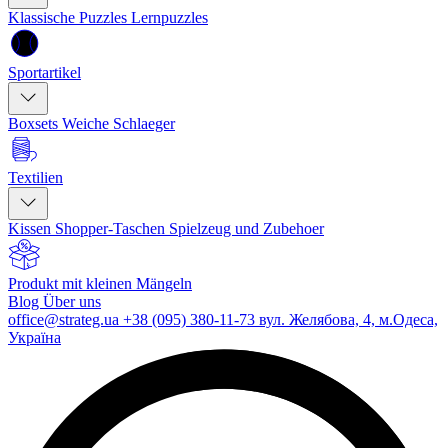
Klassische Puzzles
Lernpuzzles
Sportartikel
Boxsets
Weiche Schlaeger
Textilien
Kissen
Shopper-Taschen
Spielzeug und Zubehoer
Produkt mit kleinen Mängeln
Blog
Über uns
office@strateg.ua
+38 (095) 380-11-73
вул. Желябова, 4, м.Одеса,
Україна