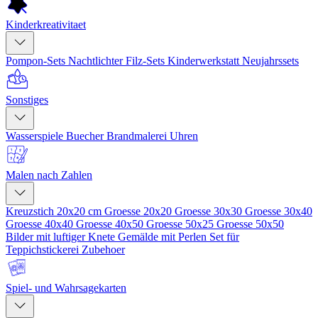
Kinderkreativitaet
Pompon-Sets
Nachtlichter
Filz-Sets
Kinderwerkstatt
Neujahrssets
Sonstiges
Wasserspiele
Buecher
Brandmalerei
Uhren
Malen nach Zahlen
Kreuzstich 20x20 cm
Groesse 20x20
Groesse 30x30
Groesse 30x40
Groesse 40x40
Groesse 40x50
Groesse 50x25
Groesse 50x50
Bilder mit luftiger Knete
Gemälde mit Perlen
Set für
Teppichstickerei
Zubehoer
Spiel- und Wahrsagekarten