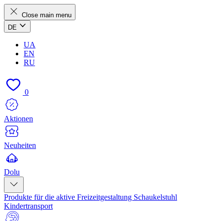
Close main menu
DE
UA
EN
RU
0
Aktionen
Neuheiten
Dolu
Produkte für die aktive Freizeitgestaltung
Schaukelstuhl
Kindertransport