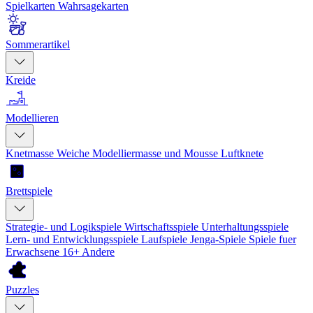
Spielkarten
Wahrsagekarten
Sommerartikel
Kreide
Modellieren
Knetmasse
Weiche Modelliermasse und Mousse
Luftknete
Brettspiele
Strategie- und Logikspiele
Wirtschaftsspiele
Unterhaltungsspiele
Lern- und Entwicklungsspiele
Laufspiele
Jenga-Spiele
Spiele fuer
Erwachsene 16+
Andere
Puzzles