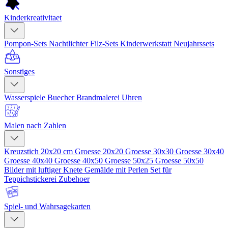
Kinderkreativitaet
Pompon-Sets
Nachtlichter
Filz-Sets
Kinderwerkstatt
Neujahrssets
Sonstiges
Wasserspiele
Buecher
Brandmalerei
Uhren
Malen nach Zahlen
Kreuzstich 20x20 cm
Groesse 20x20
Groesse 30x30
Groesse 30x40
Groesse 40x40
Groesse 40x50
Groesse 50x25
Groesse 50x50
Bilder mit luftiger Knete
Gemälde mit Perlen
Set für
Teppichstickerei
Zubehoer
Spiel- und Wahrsagekarten