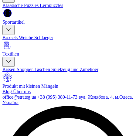
Klassische Puzzles
Lernpuzzles
Sportartikel
Boxsets
Weiche Schlaeger
Textilien
Kissen
Shopper-Taschen
Spielzeug und Zubehoer
Produkt mit kleinen Mängeln
Blog
Über uns
office@strateg.ua
+38 (095) 380-11-73
вул. Желябова, 4, м.Одеса,
Україна