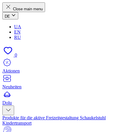
Close main menu
DE
UA
EN
RU
0
Aktionen
Neuheiten
Dolu
Produkte für die aktive Freizeitgestaltung
Schaukelstuhl
Kindertransport