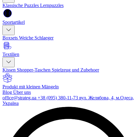
Klassische Puzzles
Lernpuzzles
Sportartikel
Boxsets
Weiche Schlaeger
Textilien
Kissen
Shopper-Taschen
Spielzeug und Zubehoer
Produkt mit kleinen Mängeln
Blog
Über uns
office@strateg.ua
+38 (095) 380-11-73
вул. Желябова, 4, м.Одеса,
Україна