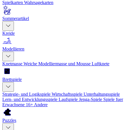
Spielkarten
Wahrsagekarten
Sommerartikel
Kreide
Modellieren
Knetmasse
Weiche Modelliermasse und Mousse
Luftknete
Brettspiele
Strategie- und Logikspiele
Wirtschaftsspiele
Unterhaltungsspiele
Lern- und Entwicklungsspiele
Laufspiele
Jenga-Spiele
Spiele fuer
Erwachsene 16+
Andere
Puzzles