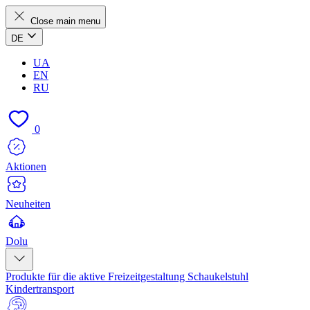
Close main menu
DE
UA
EN
RU
0
Aktionen
Neuheiten
Dolu
Produkte für die aktive Freizeitgestaltung
Schaukelstuhl
Kindertransport