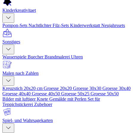
Kinderkreativitaet
Pompon-Sets
Nachtlichter
Filz-Sets
Kinderwerkstatt
Neujahrssets
Sonstiges
Wasserspiele
Buecher
Brandmalerei
Uhren
Malen nach Zahlen
Kreuzstich 20x20 cm
Groesse 20x20
Groesse 30x30
Groesse 30x40
Groesse 40x40
Groesse 40x50
Groesse 50x25
Groesse 50x50
Bilder mit luftiger Knete
Gemälde mit Perlen
Set für
Teppichstickerei
Zubehoer
Spiel- und Wahrsagekarten