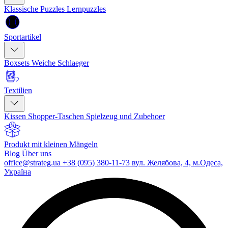
Klassische Puzzles
Lernpuzzles
Sportartikel
Boxsets
Weiche Schlaeger
Textilien
Kissen
Shopper-Taschen
Spielzeug und Zubehoer
Produkt mit kleinen Mängeln
Blog
Über uns
office@strateg.ua
+38 (095) 380-11-73
вул. Желябова, 4, м.Одеса,
Україна