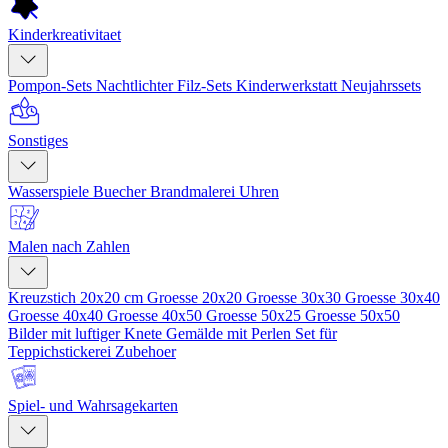
Kinderkreativitaet
Pompon-Sets
Nachtlichter
Filz-Sets
Kinderwerkstatt
Neujahrssets
Sonstiges
Wasserspiele
Buecher
Brandmalerei
Uhren
Malen nach Zahlen
Kreuzstich 20x20 cm
Groesse 20x20
Groesse 30x30
Groesse 30x40
Groesse 40x40
Groesse 40x50
Groesse 50x25
Groesse 50x50
Bilder mit luftiger Knete
Gemälde mit Perlen
Set für
Teppichstickerei
Zubehoer
Spiel- und Wahrsagekarten