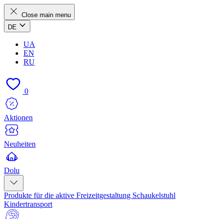
Close main menu
DE
UA
EN
RU
0
Aktionen
Neuheiten
Dolu
Produkte für die aktive Freizeitgestaltung
Schaukelstuhl
Kindertransport