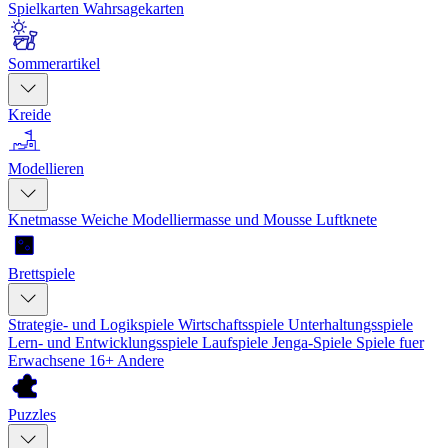
Spielkarten
Wahrsagekarten
Sommerartikel
Kreide
Modellieren
Knetmasse
Weiche Modelliermasse und Mousse
Luftknete
Brettspiele
Strategie- und Logikspiele
Wirtschaftsspiele
Unterhaltungsspiele
Lern- und Entwicklungsspiele
Laufspiele
Jenga-Spiele
Spiele fuer
Erwachsene 16+
Andere
Puzzles