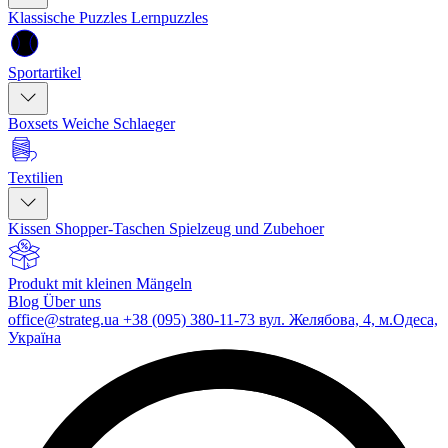
Klassische Puzzles
Lernpuzzles
Sportartikel
Boxsets
Weiche Schlaeger
Textilien
Kissen
Shopper-Taschen
Spielzeug und Zubehoer
Produkt mit kleinen Mängeln
Blog
Über uns
office@strateg.ua
+38 (095) 380-11-73
вул. Желябова, 4, м.Одеса,
Україна