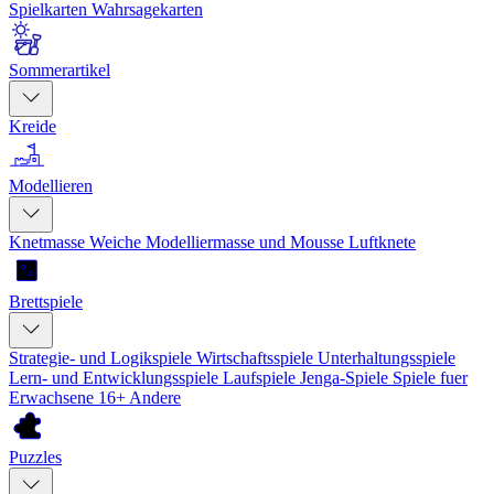
Spielkarten
Wahrsagekarten
Sommerartikel
Kreide
Modellieren
Knetmasse
Weiche Modelliermasse und Mousse
Luftknete
Brettspiele
Strategie- und Logikspiele
Wirtschaftsspiele
Unterhaltungsspiele
Lern- und Entwicklungsspiele
Laufspiele
Jenga-Spiele
Spiele fuer
Erwachsene 16+
Andere
Puzzles