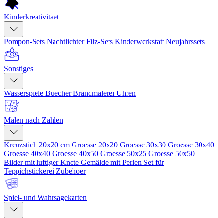
Kinderkreativitaet
Pompon-Sets
Nachtlichter
Filz-Sets
Kinderwerkstatt
Neujahrssets
Sonstiges
Wasserspiele
Buecher
Brandmalerei
Uhren
Malen nach Zahlen
Kreuzstich 20x20 cm
Groesse 20x20
Groesse 30x30
Groesse 30x40
Groesse 40x40
Groesse 40x50
Groesse 50x25
Groesse 50x50
Bilder mit luftiger Knete
Gemälde mit Perlen
Set für
Teppichstickerei
Zubehoer
Spiel- und Wahrsagekarten