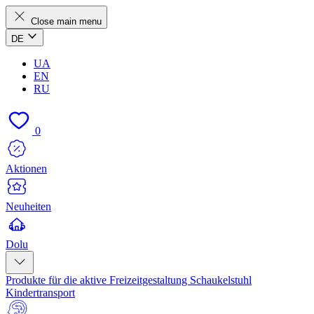
Close main menu
DE
UA
EN
RU
0
Aktionen
Neuheiten
Dolu
Produkte für die aktive Freizeitgestaltung
Schaukelstuhl
Kindertransport