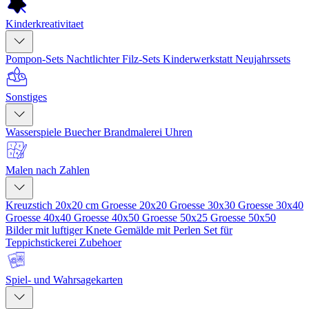
Kinderkreativitaet
Pompon-Sets
Nachtlichter
Filz-Sets
Kinderwerkstatt
Neujahrssets
Sonstiges
Wasserspiele
Buecher
Brandmalerei
Uhren
Malen nach Zahlen
Kreuzstich 20x20 cm
Groesse 20x20
Groesse 30x30
Groesse 30x40
Groesse 40x40
Groesse 40x50
Groesse 50x25
Groesse 50x50
Bilder mit luftiger Knete
Gemälde mit Perlen
Set für
Teppichstickerei
Zubehoer
Spiel- und Wahrsagekarten