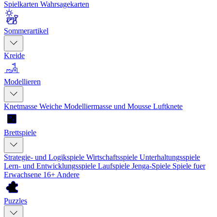
Spielkarten
Wahrsagekarten
Sommerartikel
Kreide
Modellieren
Knetmasse
Weiche Modelliermasse und Mousse
Luftknete
Brettspiele
Strategie- und Logikspiele
Wirtschaftsspiele
Unterhaltungsspiele
Lern- und Entwicklungsspiele
Laufspiele
Jenga-Spiele
Spiele fuer
Erwachsene 16+
Andere
Puzzles