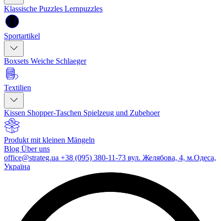
Klassische Puzzles
Lernpuzzles
Sportartikel
Boxsets
Weiche Schlaeger
Textilien
Kissen
Shopper-Taschen
Spielzeug und Zubehoer
Produkt mit kleinen Mängeln
Blog
Über uns
office@strateg.ua
+38 (095) 380-11-73
вул. Желябова, 4, м.Одеса,
Україна