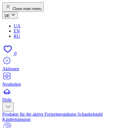
Close main menu
DE
UA
EN
RU
0
Aktionen
Neuheiten
Dolu
Produkte für die aktive Freizeitgestaltung
Schaukelstuhl
Kindertransport