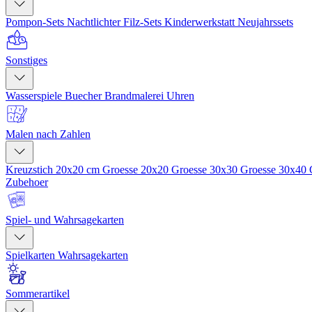
Pompon-Sets
Nachtlichter
Filz-Sets
Kinderwerkstatt
Neujahrssets
Sonstiges
Wasserspiele
Buecher
Brandmalerei
Uhren
Malen nach Zahlen
Kreuzstich 20x20 cm
Groesse 20x20
Groesse 30x30
Groesse 30x40
Zubehoer
Spiel- und Wahrsagekarten
Spielkarten
Wahrsagekarten
Sommerartikel