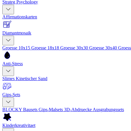
Strateg Psychology
Affirmationskarten
Diamantmosaik
Groesse 10x15
Groesse 18x18
Groesse 30x30
Groesse 30x40
Groes
Anti-Stress
Slimes
Kinetischer Sand
Gips-Sets
BLOCKY Bausets
Gips-Malsets
3D-Abdruecke
Ausgrabungssets
Kinderkreativitaet