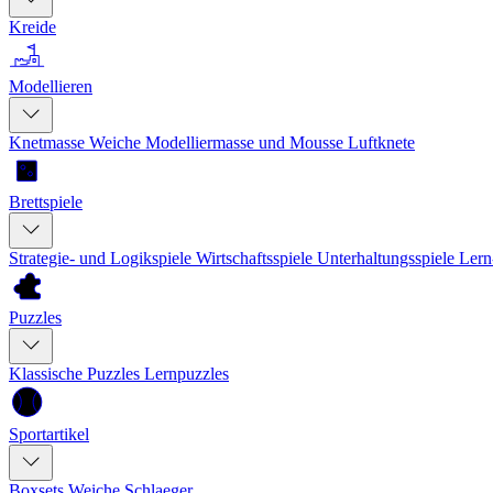
Kreide
Modellieren
Knetmasse
Weiche Modelliermasse und Mousse
Luftknete
Brettspiele
Strategie- und Logikspiele
Wirtschaftsspiele
Unterhaltungsspiele
Lern
Puzzles
Klassische Puzzles
Lernpuzzles
Sportartikel
Boxsets
Weiche Schlaeger