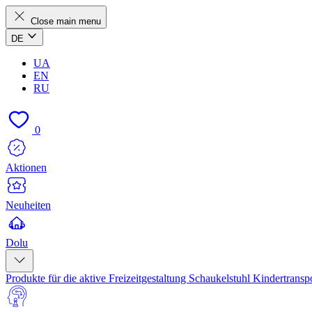
Close main menu
DE
UA
EN
RU
0
Aktionen
Neuheiten
Dolu
Produkte für die aktive Freizeitgestaltung
Schaukelstuhl
Kindertransp