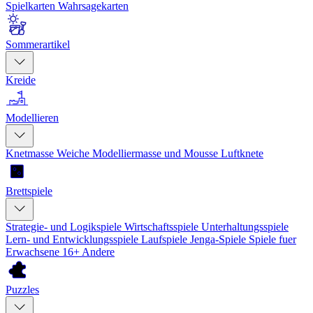
Spielkarten
Wahrsagekarten
Sommerartikel
Kreide
Modellieren
Knetmasse
Weiche Modelliermasse und Mousse
Luftknete
Brettspiele
Strategie- und Logikspiele
Wirtschaftsspiele
Unterhaltungsspiele
Lern- und Entwicklungsspiele
Laufspiele
Jenga-Spiele
Spiele fuer
Erwachsene 16+
Andere
Puzzles