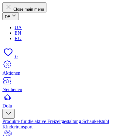
Close main menu
DE
UA
EN
RU
0
Aktionen
Neuheiten
Dolu
Produkte für die aktive Freizeitgestaltung
Schaukelstuhl
Kindertransport