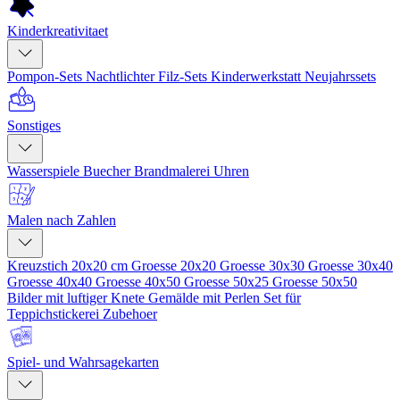
Kinderkreativitaet
Pompon-Sets
Nachtlichter
Filz-Sets
Kinderwerkstatt
Neujahrssets
Sonstiges
Wasserspiele
Buecher
Brandmalerei
Uhren
Malen nach Zahlen
Kreuzstich 20x20 cm
Groesse 20x20
Groesse 30x30
Groesse 30x40
Groesse 40x40
Groesse 40x50
Groesse 50x25
Groesse 50x50
Bilder mit luftiger Knete
Gemälde mit Perlen
Set für
Teppichstickerei
Zubehoer
Spiel- und Wahrsagekarten