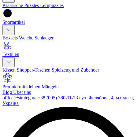
Klassische Puzzles
Lernpuzzles
Sportartikel
Boxsets
Weiche Schlaeger
Textilien
Kissen
Shopper-Taschen
Spielzeug und Zubehoer
Produkt mit kleinen Mängeln
Blog
Über uns
office@strateg.ua
+38 (095) 380-11-73
вул. Желябова, 4, м.Одеса,
Україна