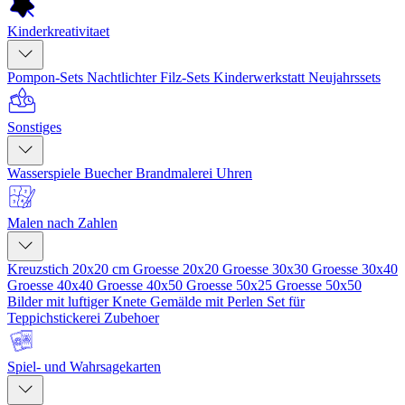
Kinderkreativitaet
Pompon-Sets
Nachtlichter
Filz-Sets
Kinderwerkstatt
Neujahrssets
Sonstiges
Wasserspiele
Buecher
Brandmalerei
Uhren
Malen nach Zahlen
Kreuzstich 20x20 cm
Groesse 20x20
Groesse 30x30
Groesse 30x40
Groesse 40x40
Groesse 40x50
Groesse 50x25
Groesse 50x50
Bilder mit luftiger Knete
Gemälde mit Perlen
Set für
Teppichstickerei
Zubehoer
Spiel- und Wahrsagekarten