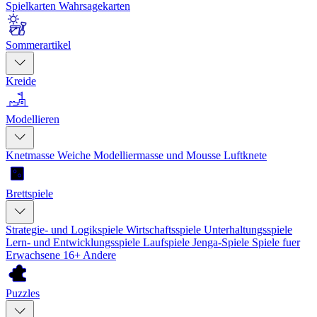
Spielkarten
Wahrsagekarten
Sommerartikel
Kreide
Modellieren
Knetmasse
Weiche Modelliermasse und Mousse
Luftknete
Brettspiele
Strategie- und Logikspiele
Wirtschaftsspiele
Unterhaltungsspiele
Lern- und Entwicklungsspiele
Laufspiele
Jenga-Spiele
Spiele fuer
Erwachsene 16+
Andere
Puzzles