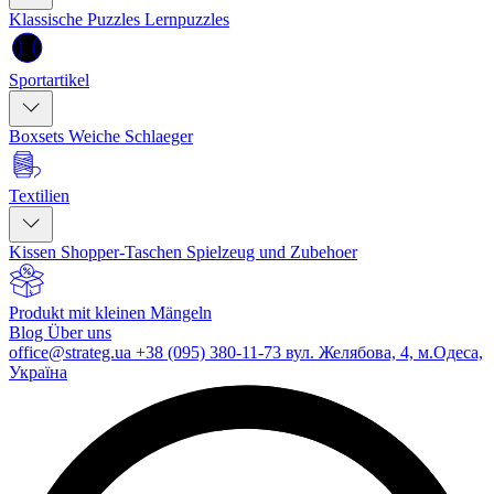
Klassische Puzzles
Lernpuzzles
Sportartikel
Boxsets
Weiche Schlaeger
Textilien
Kissen
Shopper-Taschen
Spielzeug und Zubehoer
Produkt mit kleinen Mängeln
Blog
Über uns
office@strateg.ua
+38 (095) 380-11-73
вул. Желябова, 4, м.Одеса,
Україна