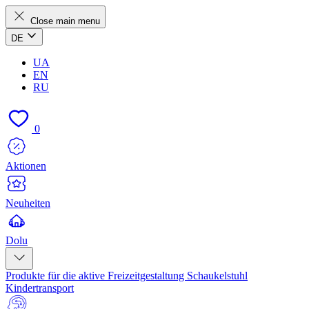
Close main menu
DE
UA
EN
RU
0
Aktionen
Neuheiten
Dolu
Produkte für die aktive Freizeitgestaltung
Schaukelstuhl
Kindertransport