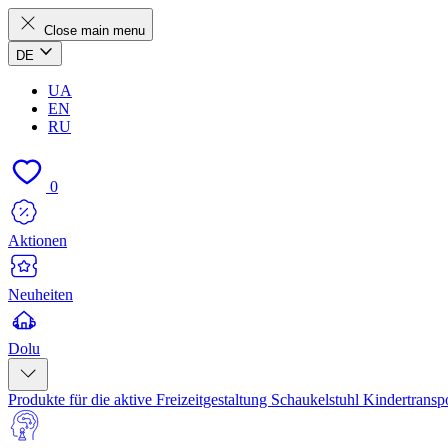
Close main menu
DE
UA
EN
RU
0
Aktionen
Neuheiten
Dolu
Produkte für die aktive Freizeitgestaltung
Schaukelstuhl
Kindertransp