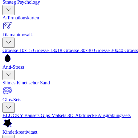
Strateg Psychology
Affirmationskarten
Diamantmosaik
Groesse 10x15
Groesse 18x18
Groesse 30x30
Groesse 30x40
Groes
Anti-Stress
Slimes
Kinetischer Sand
Gips-Sets
BLOCKY Bausets
Gips-Malsets
3D-Abdruecke
Ausgrabungssets
Kinderkreativitaet