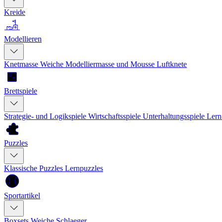
Kreide
Modellieren
Knetmasse
Weiche Modelliermasse und Mousse
Luftknete
Brettspiele
Strategie- und Logikspiele
Wirtschaftsspiele
Unterhaltungsspiele
Lern
Puzzles
Klassische Puzzles
Lernpuzzles
Sportartikel
Boxsets
Weiche Schlaeger