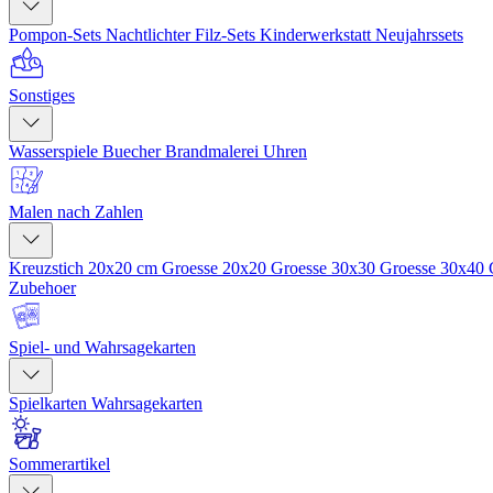
Pompon-Sets
Nachtlichter
Filz-Sets
Kinderwerkstatt
Neujahrssets
Sonstiges
Wasserspiele
Buecher
Brandmalerei
Uhren
Malen nach Zahlen
Kreuzstich 20x20 cm
Groesse 20x20
Groesse 30x30
Groesse 30x40
Zubehoer
Spiel- und Wahrsagekarten
Spielkarten
Wahrsagekarten
Sommerartikel