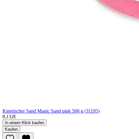
Kinetischer Sand Magic Sand pink 500 g (31195)
8,132€
In einem Klick kaufen
Kaufen