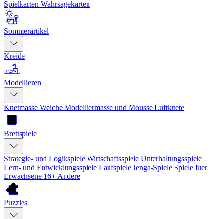
Spielkarten
Wahrsagekarten
Sommerartikel
Kreide
Modellieren
Knetmasse
Weiche Modelliermasse und Mousse
Luftknete
Brettspiele
Strategie- und Logikspiele
Wirtschaftsspiele
Unterhaltungsspiele
Lern- und Entwicklungsspiele
Laufspiele
Jenga-Spiele
Spiele fuer
Erwachsene 16+
Andere
Puzzles