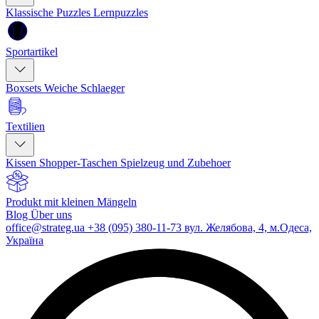
Klassische Puzzles
Lernpuzzles
Sportartikel
Boxsets
Weiche Schlaeger
Textilien
Kissen
Shopper-Taschen
Spielzeug und Zubehoer
Produkt mit kleinen Mängeln
Blog
Über uns
office@strateg.ua
+38 (095) 380-11-73
вул. Желябова, 4, м.Одеса,
Україна