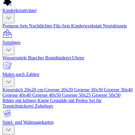
Kinderkreativitaet
Pompon-Sets
Nachtlichter
Filz-Sets
Kinderwerkstatt
Neujahrssets
Sonstiges
Wasserspiele
Buecher
Brandmalerei
Uhren
Malen nach Zahlen
Kreuzstich 20x20 cm
Groesse 20x20
Groesse 30x30
Groesse 30x40
Groesse 40x40
Groesse 40x50
Groesse 50x25
Groesse 50x50
Bilder mit luftiger Knete
Gemälde mit Perlen
Set für
Teppichstickerei
Zubehoer
Spiel- und Wahrsagekarten