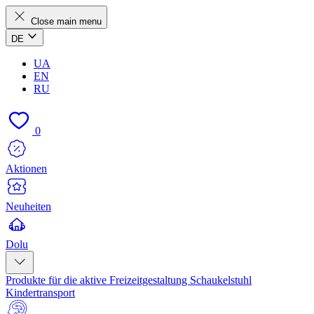
Close main menu
DE
UA
EN
RU
0
Aktionen
Neuheiten
Dolu
Produkte für die aktive Freizeitgestaltung
Schaukelstuhl
Kindertransport