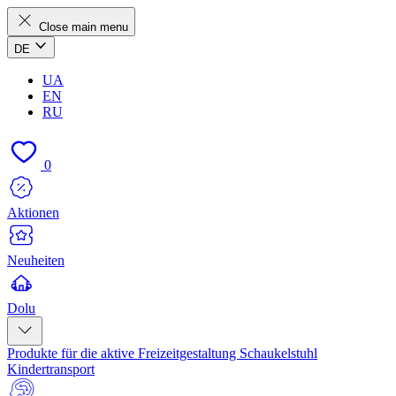
Close main menu
DE
UA
EN
RU
0
Aktionen
Neuheiten
Dolu
Produkte für die aktive Freizeitgestaltung
Schaukelstuhl
Kindertransport