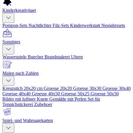
Kinderkreativitaet
Pompon-Sets
Nachtlichter
Filz-Sets
Kinderwerkstatt
Neujahrssets
Sonstiges
Wasserspiele
Buecher
Brandmalerei
Uhren
Malen nach Zahlen
Kreuzstich 20x20 cm
Groesse 20x20
Groesse 30x30
Groesse 30x40
Groesse 40x40
Groesse 40x50
Groesse 50x25
Groesse 50x50
Bilder mit luftiger Knete
Gemälde mit Perlen
Set für
Teppichstickerei
Zubehoer
Spiel- und Wahrsagekarten