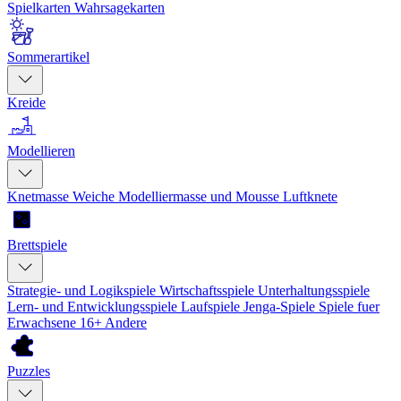
Spielkarten
Wahrsagekarten
Sommerartikel
Kreide
Modellieren
Knetmasse
Weiche Modelliermasse und Mousse
Luftknete
Brettspiele
Strategie- und Logikspiele
Wirtschaftsspiele
Unterhaltungsspiele
Lern- und Entwicklungsspiele
Laufspiele
Jenga-Spiele
Spiele fuer
Erwachsene 16+
Andere
Puzzles