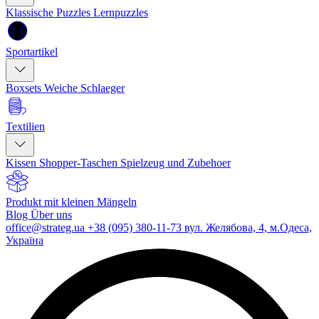
Klassische Puzzles
Lernpuzzles
Sportartikel
Boxsets
Weiche Schlaeger
Textilien
Kissen
Shopper-Taschen
Spielzeug und Zubehoer
Produkt mit kleinen Mängeln
Blog
Über uns
office@strateg.ua
+38 (095) 380-11-73
вул. Желябова, 4, м.Одеса,
Україна