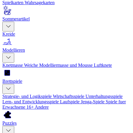
Spielkarten
Wahrsagekarten
Sommerartikel
Kreide
Modellieren
Knetmasse
Weiche Modelliermasse und Mousse
Luftknete
Brettspiele
Strategie- und Logikspiele
Wirtschaftsspiele
Unterhaltungsspiele
Lern- und Entwicklungsspiele
Laufspiele
Jenga-Spiele
Spiele fuer
Erwachsene 16+
Andere
Puzzles