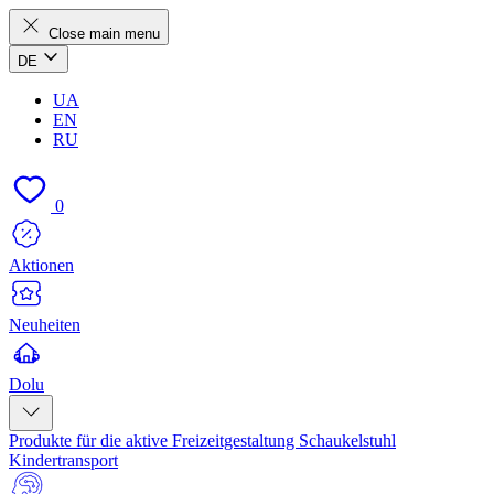
Close main menu
DE
UA
EN
RU
0
Aktionen
Neuheiten
Dolu
Produkte für die aktive Freizeitgestaltung
Schaukelstuhl
Kindertransport