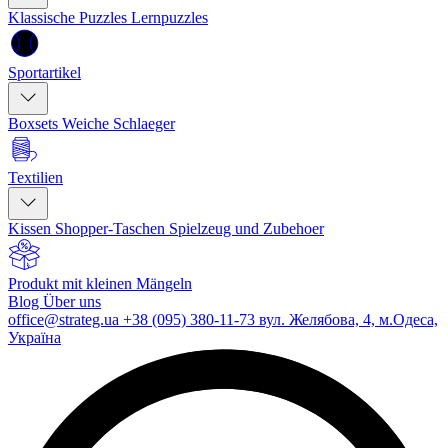
Klassische Puzzles
Lernpuzzles
Sportartikel
Boxsets
Weiche Schlaeger
Textilien
Kissen
Shopper-Taschen
Spielzeug und Zubehoer
Produkt mit kleinen Mängeln
Blog
Über uns
office@strateg.ua
+38 (095) 380-11-73
вул. Желябова, 4, м.Одеса,
Україна