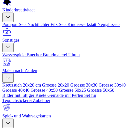
Kinderkreativitaet
Pompon-Sets
Nachtlichter
Filz-Sets
Kinderwerkstatt
Neujahrssets
Sonstiges
Wasserspiele
Buecher
Brandmalerei
Uhren
Malen nach Zahlen
Kreuzstich 20x20 cm
Groesse 20x20
Groesse 30x30
Groesse 30x40
Groesse 40x40
Groesse 40x50
Groesse 50x25
Groesse 50x50
Bilder mit luftiger Knete
Gemälde mit Perlen
Set für
Teppichstickerei
Zubehoer
Spiel- und Wahrsagekarten