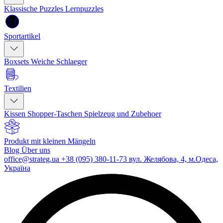
Klassische Puzzles
Lernpuzzles
Sportartikel
Boxsets
Weiche Schlaeger
Textilien
Kissen
Shopper-Taschen
Spielzeug und Zubehoer
Produkt mit kleinen Mängeln
Blog
Über uns
office@strateg.ua
+38 (095) 380-11-73
вул. Желябова, 4, м.Одеса,
Україна