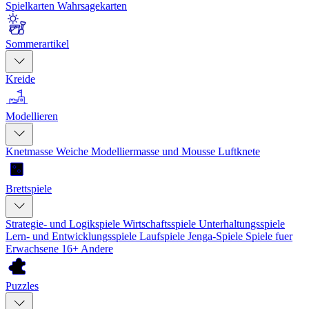
Spielkarten
Wahrsagekarten
Sommerartikel
Kreide
Modellieren
Knetmasse
Weiche Modelliermasse und Mousse
Luftknete
Brettspiele
Strategie- und Logikspiele
Wirtschaftsspiele
Unterhaltungsspiele
Lern- und Entwicklungsspiele
Laufspiele
Jenga-Spiele
Spiele fuer
Erwachsene 16+
Andere
Puzzles