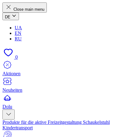
Close main menu
DE
UA
EN
RU
0
Aktionen
Neuheiten
Dolu
Produkte für die aktive Freizeitgestaltung
Schaukelstuhl
Kindertransport