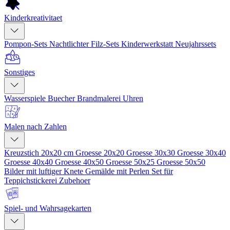
Kinderkreativitaet
Pompon-Sets
Nachtlichter
Filz-Sets
Kinderwerkstatt
Neujahrssets
Sonstiges
Wasserspiele
Buecher
Brandmalerei
Uhren
Malen nach Zahlen
Kreuzstich 20x20 cm
Groesse 20x20
Groesse 30x30
Groesse 30x40
Groesse 40x40
Groesse 40x50
Groesse 50x25
Groesse 50x50
Bilder mit luftiger Knete
Gemälde mit Perlen
Set für
Teppichstickerei
Zubehoer
Spiel- und Wahrsagekarten