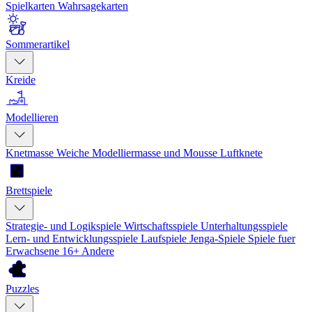
Spielkarten
Wahrsagekarten
Sommerartikel
Kreide
Modellieren
Knetmasse
Weiche Modelliermasse und Mousse
Luftknete
Brettspiele
Strategie- und Logikspiele
Wirtschaftsspiele
Unterhaltungsspiele
Lern- und Entwicklungsspiele
Laufspiele
Jenga-Spiele
Spiele fuer
Erwachsene 16+
Andere
Puzzles