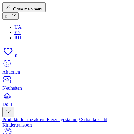
Close main menu
DE
UA
EN
RU
0
Aktionen
Neuheiten
Dolu
Produkte für die aktive Freizeitgestaltung
Schaukelstuhl
Kindertransport