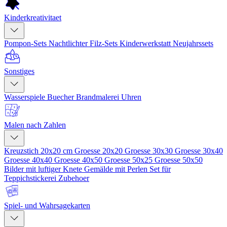
Kinderkreativitaet
Pompon-Sets
Nachtlichter
Filz-Sets
Kinderwerkstatt
Neujahrssets
Sonstiges
Wasserspiele
Buecher
Brandmalerei
Uhren
Malen nach Zahlen
Kreuzstich 20x20 cm
Groesse 20x20
Groesse 30x30
Groesse 30x40
Groesse 40x40
Groesse 40x50
Groesse 50x25
Groesse 50x50
Bilder mit luftiger Knete
Gemälde mit Perlen
Set für
Teppichstickerei
Zubehoer
Spiel- und Wahrsagekarten