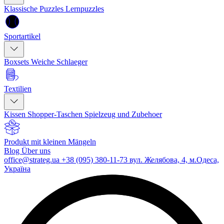
Klassische Puzzles
Lernpuzzles
Sportartikel
Boxsets
Weiche Schlaeger
Textilien
Kissen
Shopper-Taschen
Spielzeug und Zubehoer
Produkt mit kleinen Mängeln
Blog
Über uns
office@strateg.ua
+38 (095) 380-11-73
вул. Желябова, 4, м.Одеса,
Україна