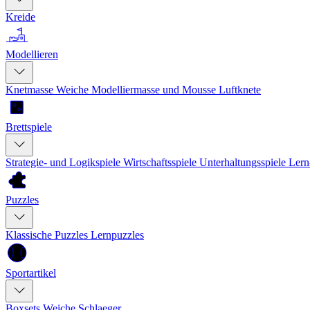
Kreide
Modellieren
Knetmasse
Weiche Modelliermasse und Mousse
Luftknete
Brettspiele
Strategie- und Logikspiele
Wirtschaftsspiele
Unterhaltungsspiele
Lern
Puzzles
Klassische Puzzles
Lernpuzzles
Sportartikel
Boxsets
Weiche Schlaeger