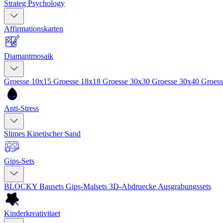
Strateg Psychology
Affirmationskarten
Diamantmosaik
Groesse 10x15
Groesse 18x18
Groesse 30x30
Groesse 30x40
Groes
Anti-Stress
Slimes
Kinetischer Sand
Gips-Sets
BLOCKY Bausets
Gips-Malsets
3D-Abdruecke
Ausgrabungssets
Kinderkreativitaet