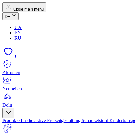
Close main menu
DE
UA
EN
RU
0
Aktionen
Neuheiten
Dolu
Produkte für die aktive Freizeitgestaltung
Schaukelstuhl
Kindertransp