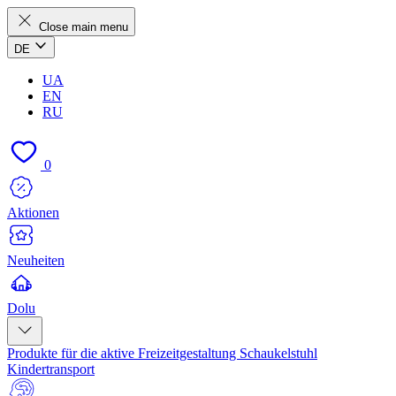
Close main menu
DE
UA
EN
RU
0
Aktionen
Neuheiten
Dolu
Produkte für die aktive Freizeitgestaltung
Schaukelstuhl
Kindertransport