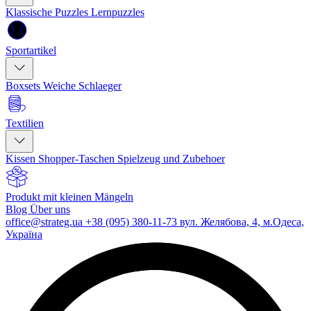
Klassische Puzzles
Lernpuzzles
Sportartikel
Boxsets
Weiche Schlaeger
Textilien
Kissen
Shopper-Taschen
Spielzeug und Zubehoer
Produkt mit kleinen Mängeln
Blog
Über uns
office@strateg.ua
+38 (095) 380-11-73
вул. Желябова, 4, м.Одеса,
Україна