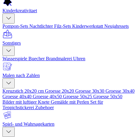
Kinderkreativitaet
Pompon-Sets
Nachtlichter
Filz-Sets
Kinderwerkstatt
Neujahrssets
Sonstiges
Wasserspiele
Buecher
Brandmalerei
Uhren
Malen nach Zahlen
Kreuzstich 20x20 cm
Groesse 20x20
Groesse 30x30
Groesse 30x40
Groesse 40x40
Groesse 40x50
Groesse 50x25
Groesse 50x50
Bilder mit luftiger Knete
Gemälde mit Perlen
Set für
Teppichstickerei
Zubehoer
Spiel- und Wahrsagekarten