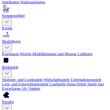
Spielkarten
Wahrsagekarten
Sommerartikel
Kreide
Modellieren
Knetmasse
Weiche Modelliermasse und Mousse
Luftknete
Brettspiele
Strategie- und Logikspiele
Wirtschaftsspiele
Unterhaltungsspiele
Lern- und Entwicklungsspiele
Laufspiele
Jenga-Spiele
Spiele fuer
Erwachsene 16+
Andere
Puzzles