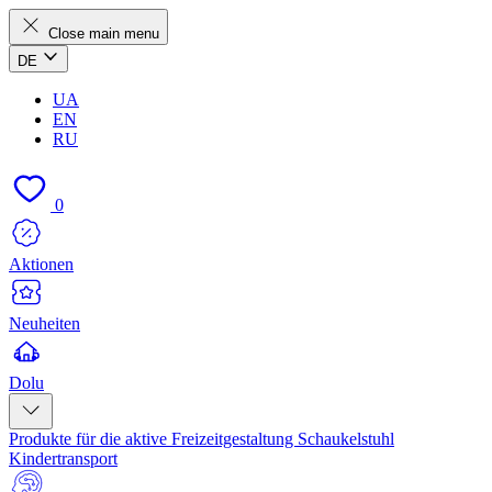
Close main menu
DE
UA
EN
RU
0
Aktionen
Neuheiten
Dolu
Produkte für die aktive Freizeitgestaltung
Schaukelstuhl
Kindertransport