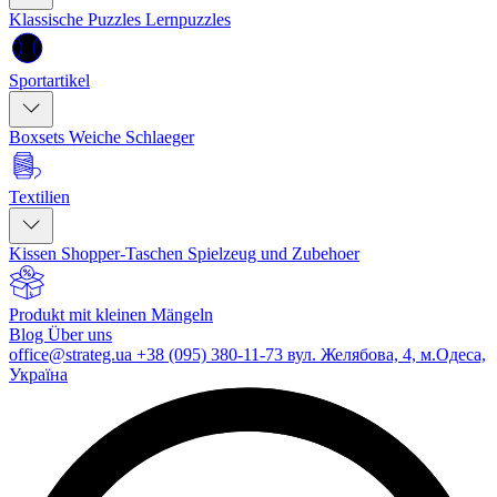
Klassische Puzzles
Lernpuzzles
Sportartikel
Boxsets
Weiche Schlaeger
Textilien
Kissen
Shopper-Taschen
Spielzeug und Zubehoer
Produkt mit kleinen Mängeln
Blog
Über uns
office@strateg.ua
+38 (095) 380-11-73
вул. Желябова, 4, м.Одеса,
Україна