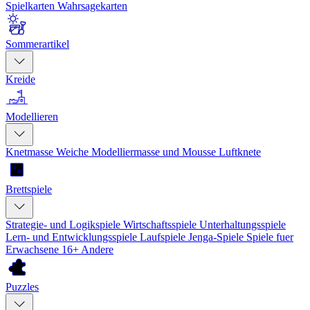
Spielkarten
Wahrsagekarten
Sommerartikel
Kreide
Modellieren
Knetmasse
Weiche Modelliermasse und Mousse
Luftknete
Brettspiele
Strategie- und Logikspiele
Wirtschaftsspiele
Unterhaltungsspiele
Lern- und Entwicklungsspiele
Laufspiele
Jenga-Spiele
Spiele fuer
Erwachsene 16+
Andere
Puzzles