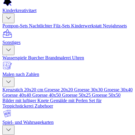
Kinderkreativitaet
Pompon-Sets
Nachtlichter
Filz-Sets
Kinderwerkstatt
Neujahrssets
Sonstiges
Wasserspiele
Buecher
Brandmalerei
Uhren
Malen nach Zahlen
Kreuzstich 20x20 cm
Groesse 20x20
Groesse 30x30
Groesse 30x40
Groesse 40x40
Groesse 40x50
Groesse 50x25
Groesse 50x50
Bilder mit luftiger Knete
Gemälde mit Perlen
Set für
Teppichstickerei
Zubehoer
Spiel- und Wahrsagekarten