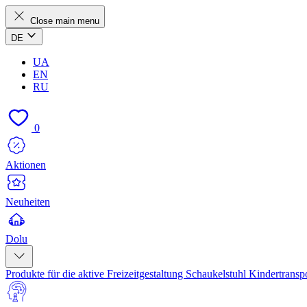
Close main menu
DE
UA
EN
RU
0
Aktionen
Neuheiten
Dolu
Produkte für die aktive Freizeitgestaltung
Schaukelstuhl
Kindertransp