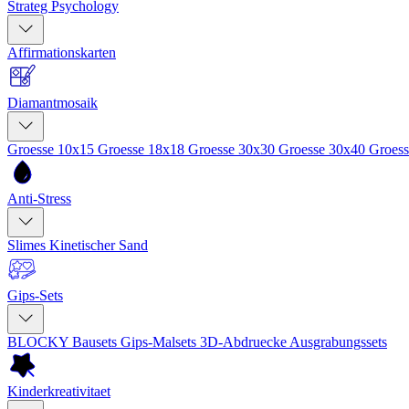
Strateg Psychology
Affirmationskarten
Diamantmosaik
Groesse 10x15
Groesse 18x18
Groesse 30x30
Groesse 30x40
Groes
Anti-Stress
Slimes
Kinetischer Sand
Gips-Sets
BLOCKY Bausets
Gips-Malsets
3D-Abdruecke
Ausgrabungssets
Kinderkreativitaet