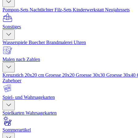
Pompon-Sets
Nachtlichter
Filz-Sets
Kinderwerkstatt
Neujahrssets
Sonstiges
Wasserspiele
Buecher
Brandmalerei
Uhren
Malen nach Zahlen
Kreuzstich 20x20 cm
Groesse 20x20
Groesse 30x30
Groesse 30x40
Zubehoer
Spiel- und Wahrsagekarten
Spielkarten
Wahrsagekarten
Sommerartikel