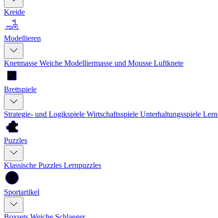
Kreide
Modellieren
Knetmasse
Weiche Modelliermasse und Mousse
Luftknete
Brettspiele
Strategie- und Logikspiele
Wirtschaftsspiele
Unterhaltungsspiele
Lern
Puzzles
Klassische Puzzles
Lernpuzzles
Sportartikel
Boxsets
Weiche Schlaeger