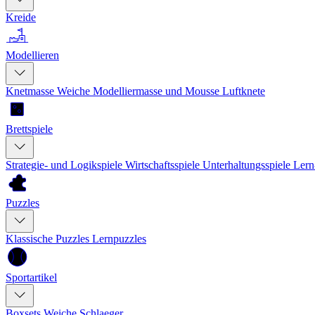
Kreide
Modellieren
Knetmasse
Weiche Modelliermasse und Mousse
Luftknete
Brettspiele
Strategie- und Logikspiele
Wirtschaftsspiele
Unterhaltungsspiele
Lern
Puzzles
Klassische Puzzles
Lernpuzzles
Sportartikel
Boxsets
Weiche Schlaeger