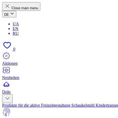
Close main menu
DE
UA
EN
RU
0
Aktionen
Neuheiten
Dolu
Produkte für die aktive Freizeitgestaltung
Schaukelstuhl
Kindertransp