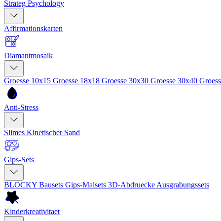
Strateg Psychology
Affirmationskarten
Diamantmosaik
Groesse 10x15
Groesse 18x18
Groesse 30x30
Groesse 30x40
Groes
Anti-Stress
Slimes
Kinetischer Sand
Gips-Sets
BLOCKY Bausets
Gips-Malsets
3D-Abdruecke
Ausgrabungssets
Kinderkreativitaet