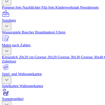
Pompon-Sets
Nachtlichter
Filz-Sets
Kinderwerkstatt
Neujahrssets
Sonstiges
Wasserspiele
Buecher
Brandmalerei
Uhren
Malen nach Zahlen
Kreuzstich 20x20 cm
Groesse 20x20
Groesse 30x30
Groesse 30x40
Zubehoer
Spiel- und Wahrsagekarten
Spielkarten
Wahrsagekarten
Sommerartikel