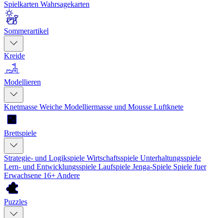
Spielkarten
Wahrsagekarten
Sommerartikel
Kreide
Modellieren
Knetmasse
Weiche Modelliermasse und Mousse
Luftknete
Brettspiele
Strategie- und Logikspiele
Wirtschaftsspiele
Unterhaltungsspiele
Lern- und Entwicklungsspiele
Laufspiele
Jenga-Spiele
Spiele fuer
Erwachsene 16+
Andere
Puzzles