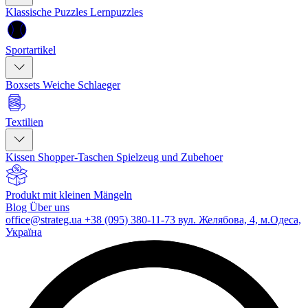
Klassische Puzzles
Lernpuzzles
Sportartikel
Boxsets
Weiche Schlaeger
Textilien
Kissen
Shopper-Taschen
Spielzeug und Zubehoer
Produkt mit kleinen Mängeln
Blog
Über uns
office@strateg.ua
+38 (095) 380-11-73
вул. Желябова, 4, м.Одеса,
Україна