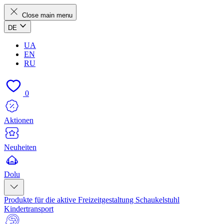
Close main menu
DE
UA
EN
RU
0
Aktionen
Neuheiten
Dolu
Produkte für die aktive Freizeitgestaltung
Schaukelstuhl
Kindertransport