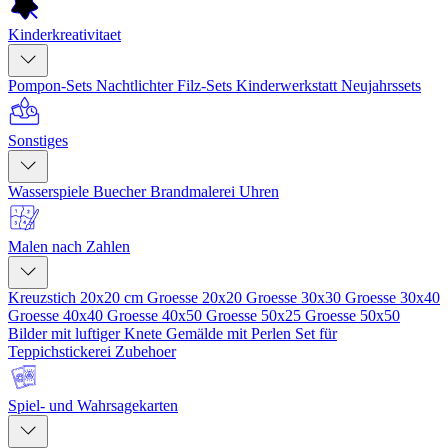
Kinderkreativitaet
Pompon-Sets
Nachtlichter
Filz-Sets
Kinderwerkstatt
Neujahrssets
Sonstiges
Wasserspiele
Buecher
Brandmalerei
Uhren
Malen nach Zahlen
Kreuzstich 20x20 cm
Groesse 20x20
Groesse 30x30
Groesse 30x40
Groesse 40x40
Groesse 40x50
Groesse 50x25
Groesse 50x50
Bilder mit luftiger Knete
Gemälde mit Perlen
Set für
Teppichstickerei
Zubehoer
Spiel- und Wahrsagekarten