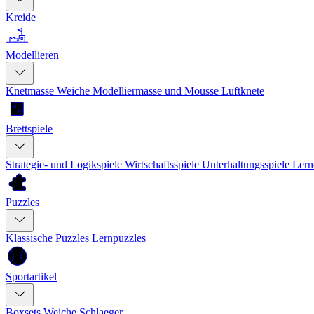
Kreide
Modellieren
Knetmasse
Weiche Modelliermasse und Mousse
Luftknete
Brettspiele
Strategie- und Logikspiele
Wirtschaftsspiele
Unterhaltungsspiele
Lern
Puzzles
Klassische Puzzles
Lernpuzzles
Sportartikel
Boxsets
Weiche Schlaeger