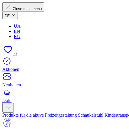
Close main menu
DE
UA
EN
RU
0
Aktionen
Neuheiten
Dolu
Produkte für die aktive Freizeitgestaltung
Schaukelstuhl
Kindertransp