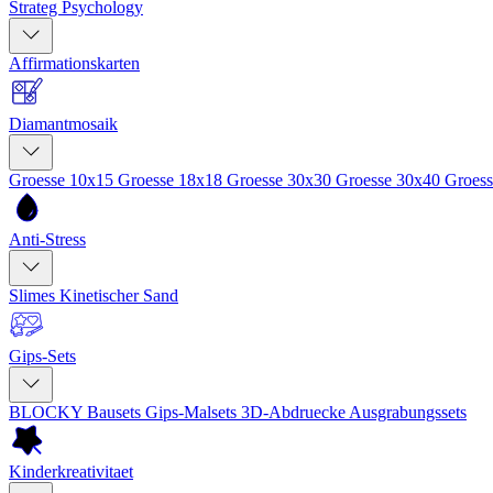
Strateg Psychology
Affirmationskarten
Diamantmosaik
Groesse 10x15
Groesse 18x18
Groesse 30x30
Groesse 30x40
Groes
Anti-Stress
Slimes
Kinetischer Sand
Gips-Sets
BLOCKY Bausets
Gips-Malsets
3D-Abdruecke
Ausgrabungssets
Kinderkreativitaet