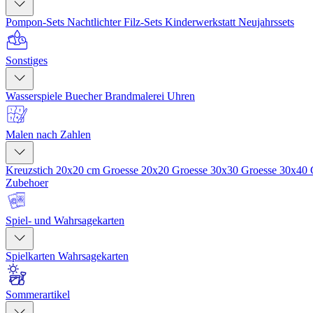
Pompon-Sets
Nachtlichter
Filz-Sets
Kinderwerkstatt
Neujahrssets
Sonstiges
Wasserspiele
Buecher
Brandmalerei
Uhren
Malen nach Zahlen
Kreuzstich 20x20 cm
Groesse 20x20
Groesse 30x30
Groesse 30x40
Zubehoer
Spiel- und Wahrsagekarten
Spielkarten
Wahrsagekarten
Sommerartikel