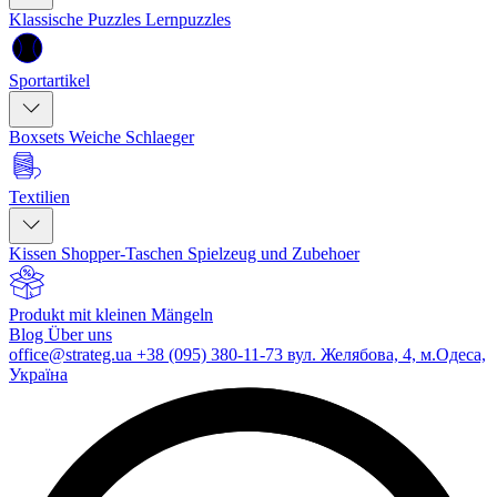
Klassische Puzzles
Lernpuzzles
Sportartikel
Boxsets
Weiche Schlaeger
Textilien
Kissen
Shopper-Taschen
Spielzeug und Zubehoer
Produkt mit kleinen Mängeln
Blog
Über uns
office@strateg.ua
+38 (095) 380-11-73
вул. Желябова, 4, м.Одеса,
Україна