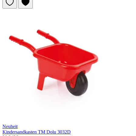
Neuheit
Kindersandkasten TM Dolu 3032D