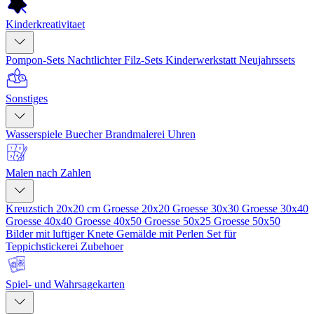
Kinderkreativitaet
Pompon-Sets
Nachtlichter
Filz-Sets
Kinderwerkstatt
Neujahrssets
Sonstiges
Wasserspiele
Buecher
Brandmalerei
Uhren
Malen nach Zahlen
Kreuzstich 20x20 cm
Groesse 20x20
Groesse 30x30
Groesse 30x40
Groesse 40x40
Groesse 40x50
Groesse 50x25
Groesse 50x50
Bilder mit luftiger Knete
Gemälde mit Perlen
Set für
Teppichstickerei
Zubehoer
Spiel- und Wahrsagekarten