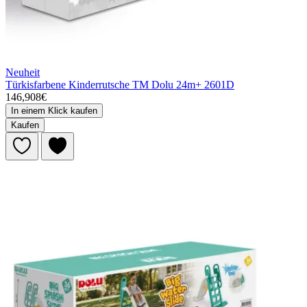
Neuheit
Türkisfarbene Kinderrutsche TM Dolu 24m+ 2601D
146,908€
In einem Klick kaufen
Kaufen