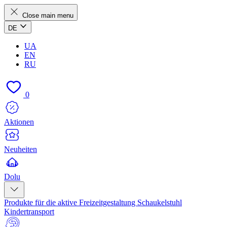
Close main menu
DE
UA
EN
RU
0
Aktionen
Neuheiten
Dolu
Produkte für die aktive Freizeitgestaltung
Schaukelstuhl
Kindertransport