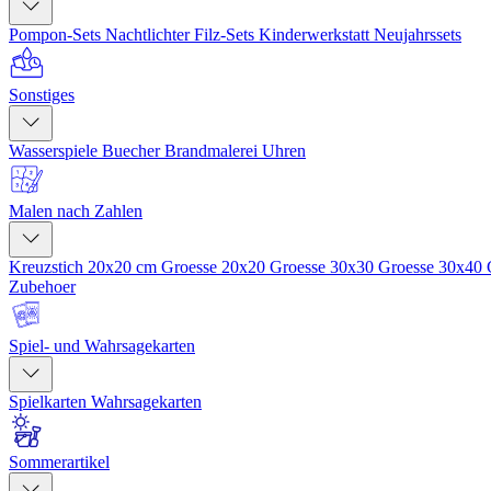
Pompon-Sets
Nachtlichter
Filz-Sets
Kinderwerkstatt
Neujahrssets
Sonstiges
Wasserspiele
Buecher
Brandmalerei
Uhren
Malen nach Zahlen
Kreuzstich 20x20 cm
Groesse 20x20
Groesse 30x30
Groesse 30x40
Zubehoer
Spiel- und Wahrsagekarten
Spielkarten
Wahrsagekarten
Sommerartikel