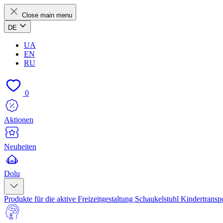
Close main menu
DE
UA
EN
RU
0
Aktionen
Neuheiten
Dolu
Produkte für die aktive Freizeitgestaltung
Schaukelstuhl
Kindertransp