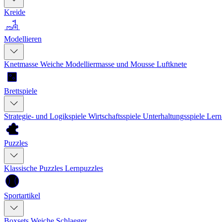
Kreide
Modellieren
Knetmasse
Weiche Modelliermasse und Mousse
Luftknete
Brettspiele
Strategie- und Logikspiele
Wirtschaftsspiele
Unterhaltungsspiele
Lern
Puzzles
Klassische Puzzles
Lernpuzzles
Sportartikel
Boxsets
Weiche Schlaeger