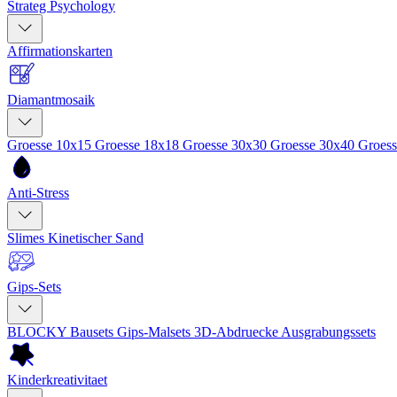
Strateg Psychology
Affirmationskarten
Diamantmosaik
Groesse 10x15
Groesse 18x18
Groesse 30x30
Groesse 30x40
Groes
Anti-Stress
Slimes
Kinetischer Sand
Gips-Sets
BLOCKY Bausets
Gips-Malsets
3D-Abdruecke
Ausgrabungssets
Kinderkreativitaet