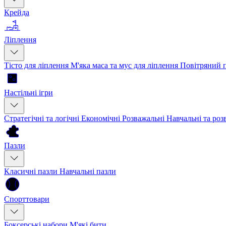
Крейда
Ліплення
Тісто для ліплення
М'яка маса та мус для ліплення
Повітряний 
Настільні ігри
Стратегічні та логічні
Економічні
Розважальні
Навчальні та ро
Пазли
Класичні пазли
Навчальні пазли
Спорттовари
Боксерські набори
М'які бити