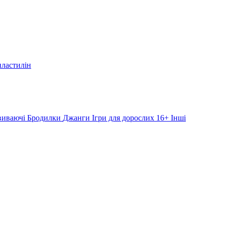
пластилін
звиваючі
Бродилки
Джанги
Ігри для дорослих 16+
Інші