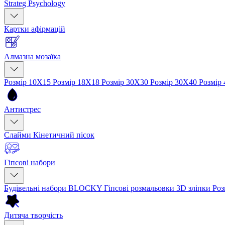
Strateg Psychology
Картки афірмацій
Алмазна мозаїка
Розмір 10Х15
Розмір 18Х18
Розмір 30Х30
Розмір 30Х40
Розмір
Антистрес
Слайми
Кінетичний пісок
Гіпсові набори
Будівельні набори BLOCKY
Гіпсові розмальовки
3D зліпки
Роз
Дитяча творчість