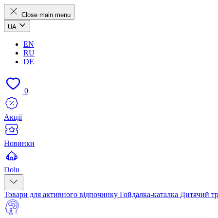
Close main menu
UA
EN
RU
DE
0
Акції
Новинки
Dolu
Товари для активного відпочинку
Гойдалка-каталка
Дитячий т