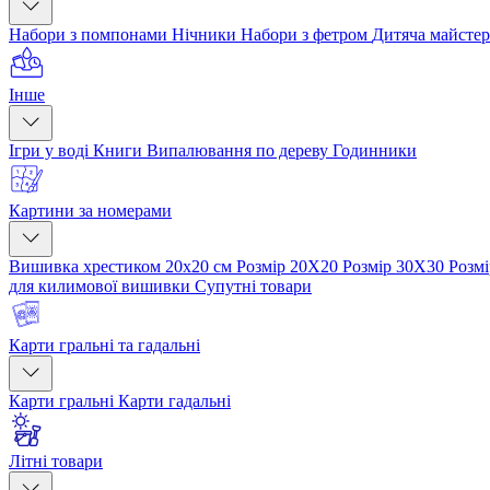
Набори з помпонами
Нічники
Набори з фетром
Дитяча майсте
Інше
Ігри у воді
Книги
Випалювання по дереву
Годинники
Картини за номерами
Вишивка хрестиком 20х20 см
Розмір 20Х20
Розмір 30Х30
Розм
для килимової вишивки
Супутні товари
Карти гральні та гадальні
Карти гральні
Карти гадальні
Літні товари