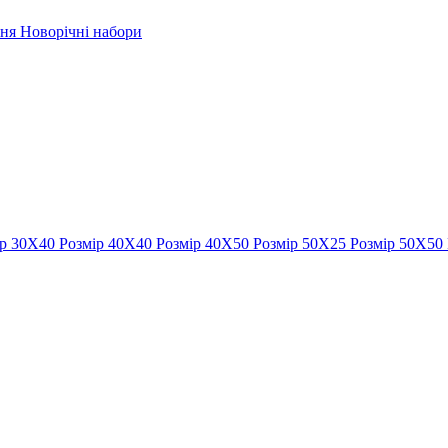
рня
Новорічні набори
ір 30Х40
Розмір 40Х40
Розмір 40Х50
Розмір 50Х25
Розмір 50Х50