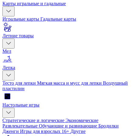
Карты игральные и гадальные
Игральные карты
Гадальные карты
Летние товары
Мел
Лепка
Тесто для лепки
Мягкая масса и мусс для лепки
Воздушный
пластилин
Настольные игры
Стратегические и логические
Экономические
Развлекательные
Обучающие и развивающие
Бродилки
Дженги
Игры для взрослых 16+
Другие