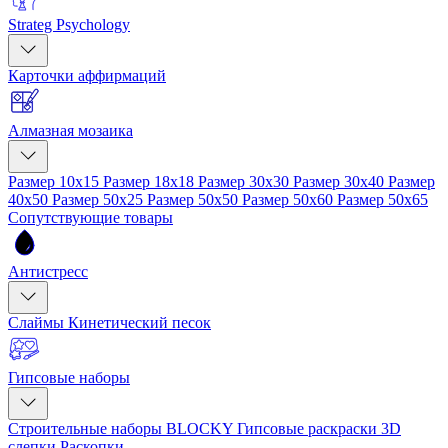
Strateg Psychology
Карточки аффирмаций
Алмазная мозаика
Размер 10x15
Размер 18x18
Размер 30x30
Размер 30x40
Размер
40x50
Размер 50x25
Размер 50x50
Размер 50x60
Размер 50x65
Сопутствующие товары
Антистресс
Слаймы
Кинетический песок
Гипсовые наборы
Строительные наборы BLOCKY
Гипсовые раскраски
3D
слепки
Раскопки