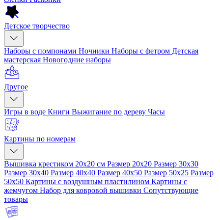
Детское творчество
Наборы с помпонами
Ночники
Наборы с фетром
Детская
мастерская
Новогодние наборы
Другое
Игры в воде
Книги
Выжигание по дереву
Часы
Картины по номерам
Вышивка крестиком 20x20 см
Размер 20x20
Размер 30x30
Размер 30x40
Размер 40x40
Размер 40x50
Размер 50x25
Размер
50x50
Картины с воздушным пластилином
Картины с
жемчугом
Набор для ковровой вышивки
Сопутствующие
товары