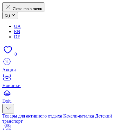
Close main menu
RU
UA
EN
DE
0
Акции
Новинки
Dolu
Товары для активного отдыха
Качели-каталка
Детский
транспорт