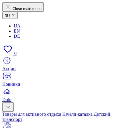
Close main menu
RU
UA
EN
DE
0
Акции
Новинки
Dolu
Товары для активного отдыха
Качели-каталка
Детский
транспорт