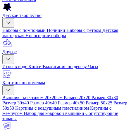
Детское творчество
Наборы с помпонами
Ночники
Наборы с фетром
Детская
мастерская
Новогодние наборы
Другое
Игры в воде
Книги
Выжигание по дереву
Часы
Картины по номерам
Вышивка крестиком 20x20 см
Размер 20x20
Размер 30x30
Размер 30x40
Размер 40x40
Размер 40x50
Размер 50x25
Размер
50x50
Картины с воздушным пластилином
Картины с
жемчугом
Набор для ковровой вышивки
Сопутствующие
товары