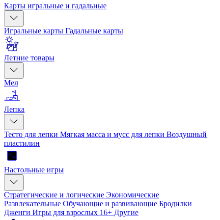
Карты игральные и гадальные
Игральные карты
Гадальные карты
Летние товары
Мел
Лепка
Тесто для лепки
Мягкая масса и мусс для лепки
Воздушный
пластилин
Настольные игры
Стратегические и логические
Экономические
Развлекательные
Обучающие и развивающие
Бродилки
Дженги
Игры для взрослых 16+
Другие