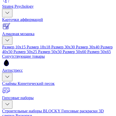
Strateg Psychology
Карточки аффирмаций
Алмазная мозаика
Размер 10x15
Размер 18x18
Размер 30x30
Размер 30x40
Размер
40x50
Размер 50x25
Размер 50x50
Размер 50x60
Размер 50x65
Сопутствующие товары
Антистресс
Слаймы
Кинетический песок
Гипсовые наборы
Строительные наборы BLOCKY
Гипсовые раскраски
3D
слепки
Раскопки