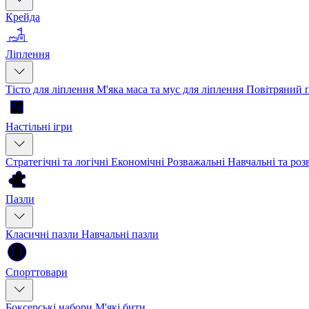
Крейда
Ліплення
Тісто для ліплення
М'яка маса та мус для ліплення
Повітряний 
Настільні ігри
Стратегічні та логічні
Економічні
Розважальні
Навчальні та ро
Пазли
Класичні пазли
Навчальні пазли
Спорттовари
Боксерські набори
М'які бити