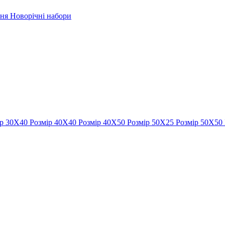
рня
Новорічні набори
ір 30Х40
Розмір 40Х40
Розмір 40Х50
Розмір 50Х25
Розмір 50Х50