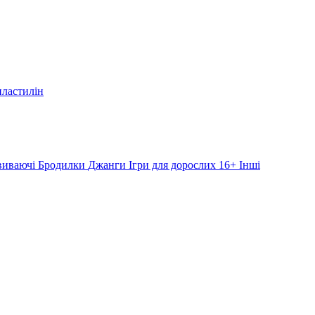
пластилін
звиваючі
Бродилки
Джанги
Ігри для дорослих 16+
Інші