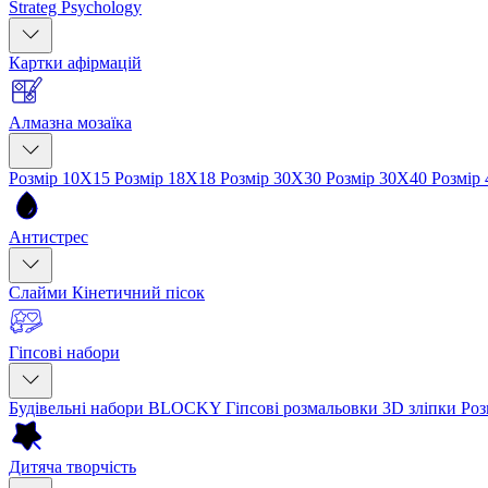
Strateg Psychology
Картки афірмацій
Алмазна мозаїка
Розмір 10Х15
Розмір 18Х18
Розмір 30Х30
Розмір 30Х40
Розмір
Антистрес
Слайми
Кінетичний пісок
Гіпсові набори
Будівельні набори BLOCKY
Гіпсові розмальовки
3D зліпки
Роз
Дитяча творчість