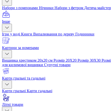
Набори з помпонами
Нічники
Набори з фетром
Дитяча майсте
Інше
Ігри у воді
Книги
Випалювання по дереву
Годинники
Картини за номерами
Вишивка хрестиком 20х20 см
Розмір 20Х20
Розмір 30Х30
Розм
для килимової вишивки
Супутні товари
Карти гральні та гадальні
Карти гральні
Карти гадальні
Літні товари