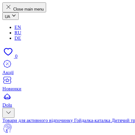
Close main menu
UA
EN
RU
DE
0
Акції
Новинки
Dolu
Товари для активного відпочинку
Гойдалка-каталка
Дитячий т