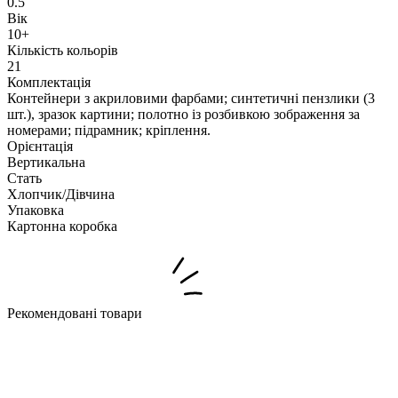
0.5
Вік
10+
Кількість кольорів
21
Комплектація
Контейнери з акриловими фарбами; синтетичні пензлики (3
шт.), зразок картини; полотно із розбивкою зображення за
номерами; підрамник; кріплення.
Орієнтація
Вертикальна
Стать
Хлопчик/Дiвчина
Упаковка
Картонна коробка
Рекомендовані товари