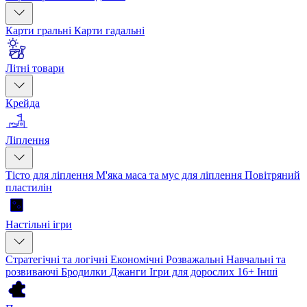
Карти гральні
Карти гадальні
Літні товари
Крейда
Ліплення
Тісто для ліплення
М'яка маса та мус для ліплення
Повітряний
пластилін
Настільні ігри
Стратегічні та логічні
Економічні
Розважальні
Навчальні та
розвиваючі
Бродилки
Джанги
Ігри для дорослих 16+
Інші