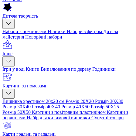
Дитяча творчість
Набори з помпонами
Нічники
Набори з фетром
Дитяча
майстерня
Новорічні набори
Інше
Ігри у воді
Книги
Випалювання по дереву
Годинники
Картини за номерами
Вишивка хрестиком 20х20 см
Розмір 20Х20
Розмір 30Х30
Розмір 30Х40
Розмір 40Х40
Розмір 40Х50
Розмір 50Х25
Розмір 50Х50
Картини з повітряним пластиліном
Картини з
перлинами
Набір для килимової вишивки
Супутні товари
Карти гральні та гадальні