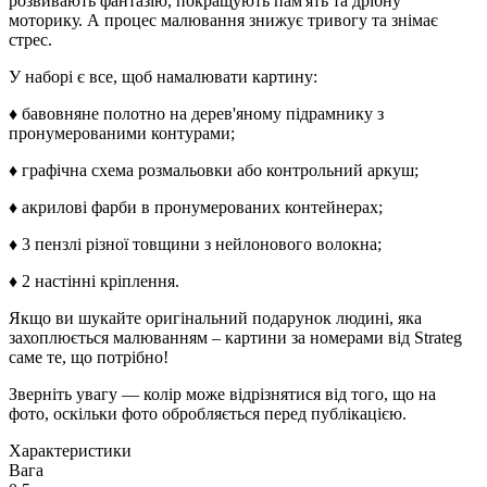
розвивають фантазію, покращують пам'ять та дрібну
моторику. А процес малювання знижує тривогу та знімає
стрес.
У наборі є все, щоб намалювати картину:
♦ бавовняне полотно на дерев'яному підрамнику з
пронумерованими контурами;
♦ графічна схема розмальовки або контрольний аркуш;
♦ акрилові фарби в пронумерованих контейнерах;
♦ 3 пензлі різної товщини з нейлонового волокна;
♦ 2 настінні кріплення.
Якщо ви шукайте оригінальний подарунок людині, яка
захоплюється малюванням – картини за номерами від Strateg
саме те, що потрібно!
Зверніть увагу — колір може відрізнятися від того, що на
фото, оскільки фото обробляється перед публікацією.
Характеристики
Вага