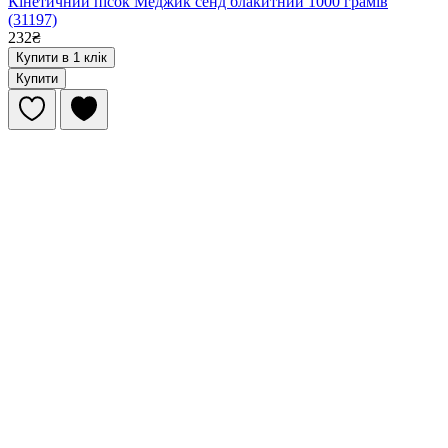
Кінетичний пісок Меджик сенд блакитний 1000 грамів
(31197)
232₴
Купити в 1 клік
Купити