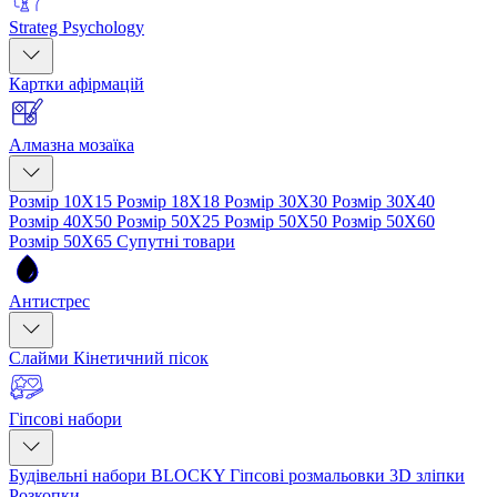
Strateg Psychology
Картки афірмацій
Алмазна мозаїка
Розмір 10Х15
Розмір 18Х18
Розмір 30Х30
Розмір 30Х40
Розмір 40Х50
Розмір 50Х25
Розмір 50Х50
Розмір 50Х60
Розмір 50Х65
Супутні товари
Антистрес
Слайми
Кінетичний пісок
Гіпсові набори
Будівельні набори BLOCKY
Гіпсові розмальовки
3D зліпки
Розкопки