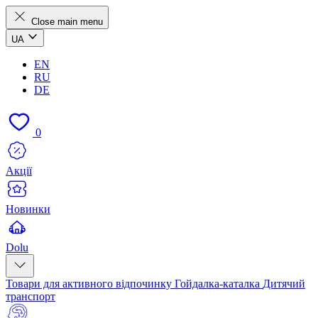
Close main menu
UA
EN
RU
DE
0
Акції
Новинки
Dolu
Товари для активного відпочинку
Гойдалка-каталка
Дитячий
транспорт