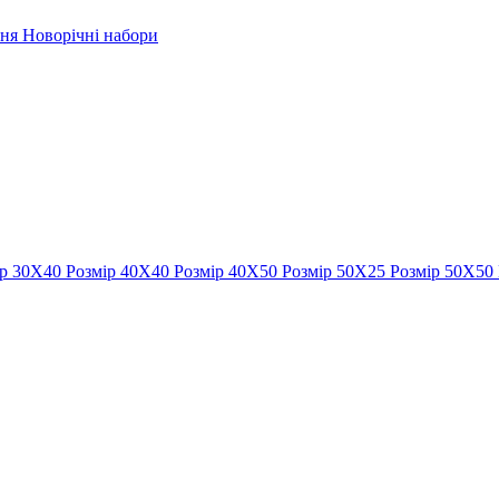
рня
Новорічні набори
ір 30Х40
Розмір 40Х40
Розмір 40Х50
Розмір 50Х25
Розмір 50Х50