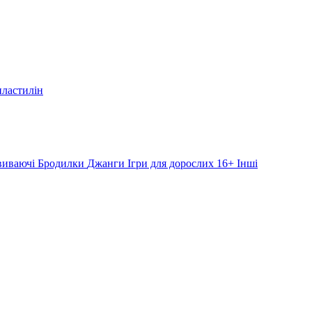
пластилін
звиваючі
Бродилки
Джанги
Ігри для дорослих 16+
Інші