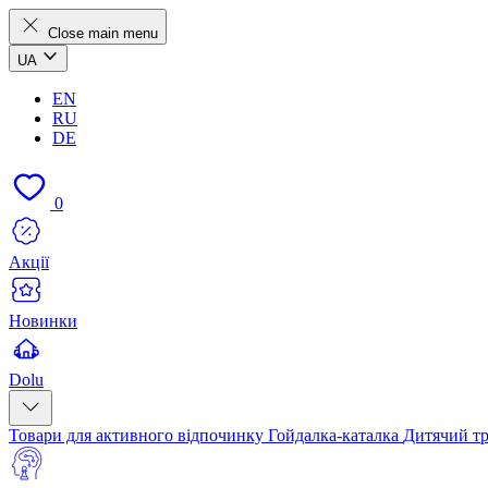
Close main menu
UA
EN
RU
DE
0
Акції
Новинки
Dolu
Товари для активного відпочинку
Гойдалка-каталка
Дитячий т