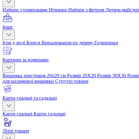
Набори з помпонами
Нічники
Набори з фетром
Дитяча майсте
Інше
Ігри у воді
Книги
Випалювання по дереву
Годинники
Картини за номерами
Вишивка хрестиком 20х20 см
Розмір 20Х20
Розмір 30Х30
Розм
для килимової вишивки
Супутні товари
Карти гральні та гадальні
Карти гральні
Карти гадальні
Літні товари