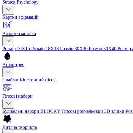
Strateg Psychology
Картки афірмацій
Алмазна мозаїка
Розмір 10Х15
Розмір 18Х18
Розмір 30Х30
Розмір 30Х40
Розмір
Антистрес
Слайми
Кінетичний пісок
Гіпсові набори
Будівельні набори BLOCKY
Гіпсові розмальовки
3D зліпки
Роз
Дитяча творчість