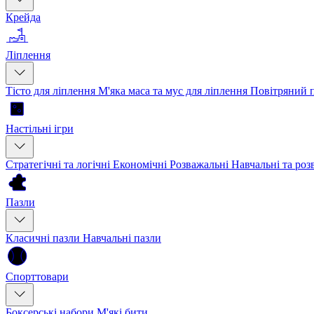
Крейда
Ліплення
Тісто для ліплення
М'яка маса та мус для ліплення
Повітряний 
Настільні ігри
Стратегічні та логічні
Економічні
Розважальні
Навчальні та ро
Пазли
Класичні пазли
Навчальні пазли
Спорттовари
Боксерські набори
М'які бити