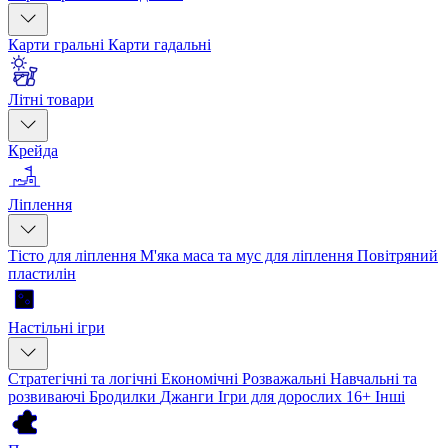
Карти гральні
Карти гадальні
Літні товари
Крейда
Ліплення
Тісто для ліплення
М'яка маса та мус для ліплення
Повітряний
пластилін
Настільні ігри
Стратегічні та логічні
Економічні
Розважальні
Навчальні та
розвиваючі
Бродилки
Джанги
Ігри для дорослих 16+
Інші