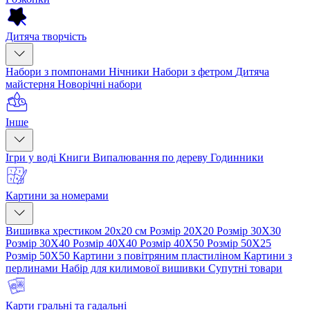
Дитяча творчість
Набори з помпонами
Нічники
Набори з фетром
Дитяча
майстерня
Новорічні набори
Інше
Ігри у воді
Книги
Випалювання по дереву
Годинники
Картини за номерами
Вишивка хрестиком 20х20 см
Розмір 20Х20
Розмір 30Х30
Розмір 30Х40
Розмір 40Х40
Розмір 40Х50
Розмір 50Х25
Розмір 50Х50
Картини з повітряним пластиліном
Картини з
перлинами
Набір для килимової вишивки
Супутні товари
Карти гральні та гадальні