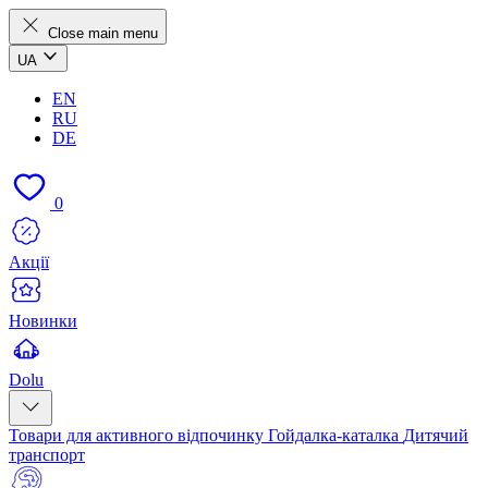
Close main menu
UA
EN
RU
DE
0
Акції
Новинки
Dolu
Товари для активного відпочинку
Гойдалка-каталка
Дитячий
транспорт