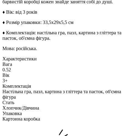
барвистій коробці кожен знайде заняття собі до душі.
♦ Вік: від 3 років
♦ Розмір упаковки: 33,5х29х5,5 см
♦ Комплектація: настільна гра, пазл, картина з гліттера та
паєток, об'ємна фігура.
Мова: російська.
Характеристики
Вага
0.52
Вік
3+
Комплектація
Настільна гра, пазл, картина з гліттера та паєток, об'ємна
фігура
Стать
Хлопчик/Дiвчина
Упаковка
Картонна коробка