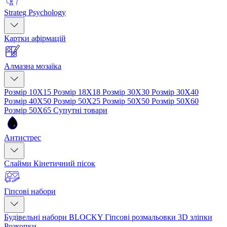
Strateg Psychology
Картки афірмацій
Алмазна мозаїка
Розмір 10Х15
Розмір 18Х18
Розмір 30Х30
Розмір 30Х40
Розмір 40Х50
Розмір 50Х25
Розмір 50Х50
Розмір 50Х60
Розмір 50Х65
Супутні товари
Антистрес
Слайми
Кінетичний пісок
Гіпсові набори
Будівельні набори BLOCKY
Гіпсові розмальовки
3D зліпки
Розкопки