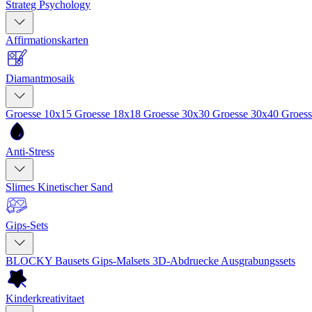
Strateg Psychology
Affirmationskarten
Diamantmosaik
Groesse 10x15
Groesse 18x18
Groesse 30x30
Groesse 30x40
Groes
Anti-Stress
Slimes
Kinetischer Sand
Gips-Sets
BLOCKY Bausets
Gips-Malsets
3D-Abdruecke
Ausgrabungssets
Kinderkreativitaet