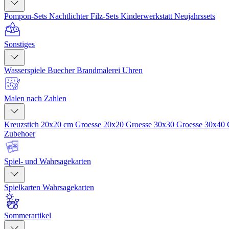
Pompon-Sets
Nachtlichter
Filz-Sets
Kinderwerkstatt
Neujahrssets
Sonstiges
Wasserspiele
Buecher
Brandmalerei
Uhren
Malen nach Zahlen
Kreuzstich 20x20 cm
Groesse 20x20
Groesse 30x30
Groesse 30x40
Zubehoer
Spiel- und Wahrsagekarten
Spielkarten
Wahrsagekarten
Sommerartikel