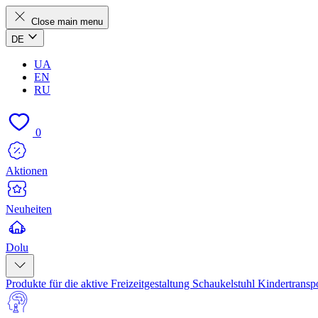
Close main menu
DE
UA
EN
RU
0
Aktionen
Neuheiten
Dolu
Produkte für die aktive Freizeitgestaltung
Schaukelstuhl
Kindertransp