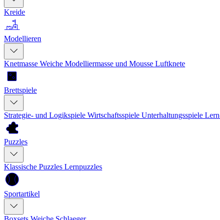
Kreide
Modellieren
Knetmasse
Weiche Modelliermasse und Mousse
Luftknete
Brettspiele
Strategie- und Logikspiele
Wirtschaftsspiele
Unterhaltungsspiele
Lern
Puzzles
Klassische Puzzles
Lernpuzzles
Sportartikel
Boxsets
Weiche Schlaeger