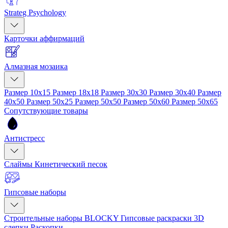
Strateg Psychology
Карточки аффирмаций
Алмазная мозаика
Размер 10x15
Размер 18x18
Размер 30x30
Размер 30x40
Размер
40x50
Размер 50x25
Размер 50x50
Размер 50x60
Размер 50x65
Сопутствующие товары
Антистресс
Слаймы
Кинетический песок
Гипсовые наборы
Строительные наборы BLOCKY
Гипсовые раскраски
3D
слепки
Раскопки