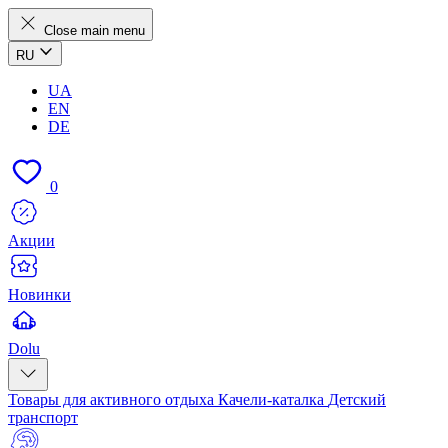
Close main menu
RU
UA
EN
DE
0
Акции
Новинки
Dolu
Товары для активного отдыха
Качели-каталка
Детский
транспорт