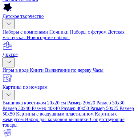
Детское творчество
Наборы с помпонами
Ночники
Наборы с фетром
Детская
мастерская
Новогодние наборы
Другое
Игры в воде
Книги
Выжигание по дереву
Часы
Картины по номерам
Вышивка крестиком 20x20 см
Размер 20x20
Размер 30x30
Размер 30x40
Размер 40x40
Размер 40x50
Размер 50x25
Размер
50x50
Картины с воздушным пластилином
Картины с
жемчугом
Набор для ковровой вышивки
Сопутствующие
товары