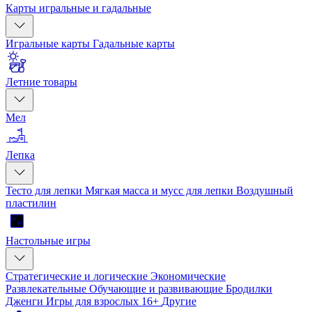
Карты игральные и гадальные
Игральные карты
Гадальные карты
Летние товары
Мел
Лепка
Тесто для лепки
Мягкая масса и мусс для лепки
Воздушный
пластилин
Настольные игры
Стратегические и логические
Экономические
Развлекательные
Обучающие и развивающие
Бродилки
Дженги
Игры для взрослых 16+
Другие