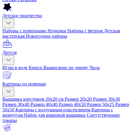
Детское творчество
Наборы с помпонами
Ночники
Наборы с фетром
Детская
мастерская
Новогодние наборы
Другое
Игры в воде
Книги
Выжигание по дереву
Часы
Картины по номерам
Вышивка крестиком 20x20 см
Размер 20x20
Размер 30x30
Размер 30x40
Размер 40x40
Размер 40x50
Размер 50x25
Размер
50x50
Картины с воздушным пластилином
Картины с
жемчугом
Набор для ковровой вышивки
Сопутствующие
товары