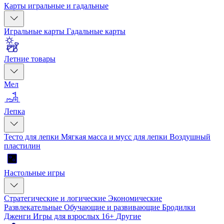
Карты игральные и гадальные
Игральные карты
Гадальные карты
Летние товары
Мел
Лепка
Тесто для лепки
Мягкая масса и мусс для лепки
Воздушный
пластилин
Настольные игры
Стратегические и логические
Экономические
Развлекательные
Обучающие и развивающие
Бродилки
Дженги
Игры для взрослых 16+
Другие