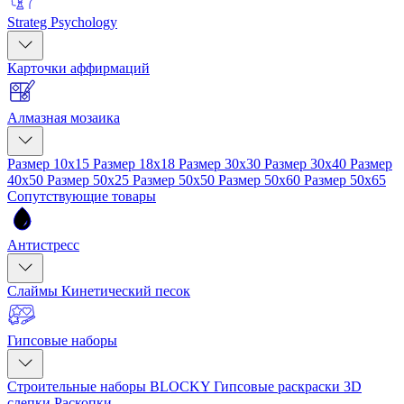
Strateg Psychology
Карточки аффирмаций
Алмазная мозаика
Размер 10x15
Размер 18x18
Размер 30x30
Размер 30x40
Размер
40x50
Размер 50x25
Размер 50x50
Размер 50x60
Размер 50x65
Сопутствующие товары
Антистресс
Слаймы
Кинетический песок
Гипсовые наборы
Строительные наборы BLOCKY
Гипсовые раскраски
3D
слепки
Раскопки