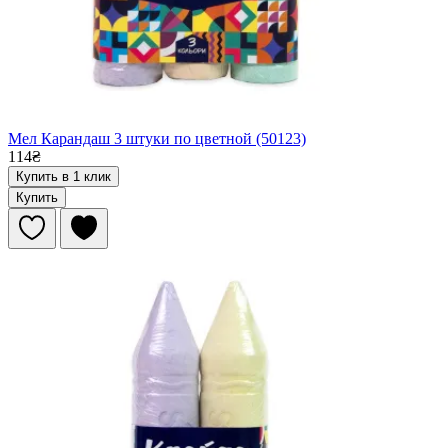
Мел Карандаш 3 штуки по цветной (50123)
114₴
Купить в 1 клик
Купить