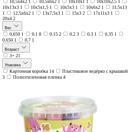
10,5х4х2
1
10,5х6х2
1
10х10х1
1
10х10х2,5
1
10х13х3
1
10х5х1,5
1
10х5х3
1
10х6х2
1
11,5х13
1
12,5х6х2
1
13х7,5х3
1
15х3
2
17х11х3
1
20х4
2
Вес
0,650
1
0.1
8
0.15
2
0.2
3
0.3
1
0.35
1
0.650
1
0.7
1
Возраст
3+
21
Упаковка
Картонная коробка
14
Пластиковое ведёрко с крышкой
3
Полиэтиленовая пленка
4