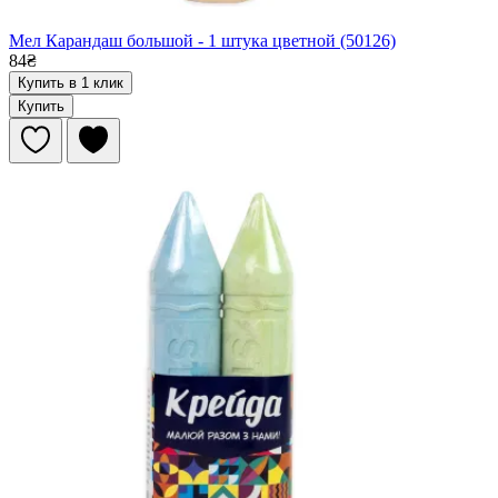
Мел Карандаш большой - 1 штука цветной (50126)
84₴
Купить в 1 клик
Купить