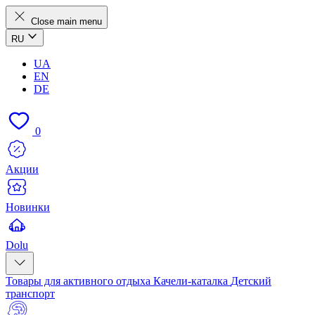
Close main menu
RU
UA
EN
DE
0
Акции
Новинки
Dolu
Товары для активного отдыха
Качели-каталка
Детский
транспорт