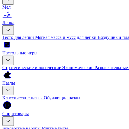
Мел
Лепка
Тесто для лепки
Мягкая масса и мусс для лепки
Воздушный пла
Настольные игры
Стратегические и логические
Экономические
Развлекательные
Пазлы
Классические пазлы
Обучающие пазлы
Спорттовары
Боксерские наборы
Мягкие биты