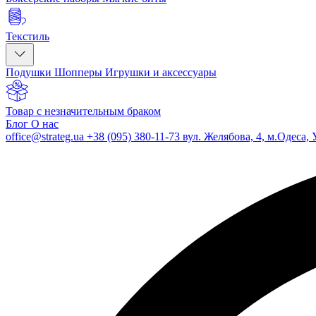
Текстиль
Подушки
Шопперы
Игрушки и аксессуары
Товар с незначительным браком
Блог
О нас
office@strateg.ua
+38 (095) 380-11-73
вул. Желябова, 4, м.Одеса, 