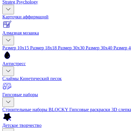
Strateg Psychology
Карточки аффирмаций
Алмазная мозаика
Размер 10x15
Размер 18x18
Размер 30x30
Размер 30x40
Размер 
Антистресс
Слаймы
Кинетический песок
Гипсовые наборы
Строительные наборы BLOCKY
Гипсовые раскраски
3D слеп
Детское творчество