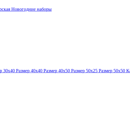
ерская
Новогодние наборы
р 30x40
Размер 40x40
Размер 40x50
Размер 50x25
Размер 50x50
К