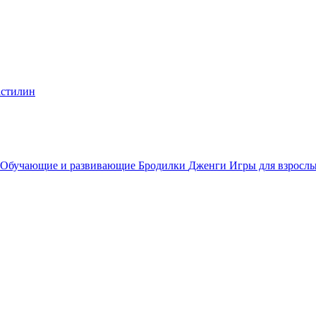
стилин
Обучающие и развивающие
Бродилки
Дженги
Игры для взросл