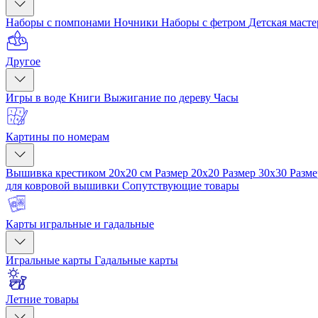
Наборы с помпонами
Ночники
Наборы с фетром
Детская маст
Другое
Игры в воде
Книги
Выжигание по дереву
Часы
Картины по номерам
Вышивка крестиком 20x20 см
Размер 20x20
Размер 30x30
Разме
для ковровой вышивки
Сопутствующие товары
Карты игральные и гадальные
Игральные карты
Гадальные карты
Летние товары