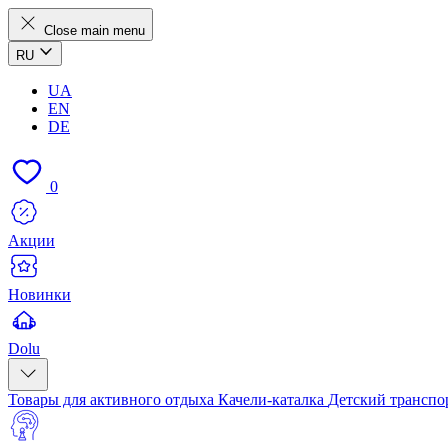
Close main menu
RU
UA
EN
DE
0
Акции
Новинки
Dolu
Товары для активного отдыха
Качели-каталка
Детский транспо