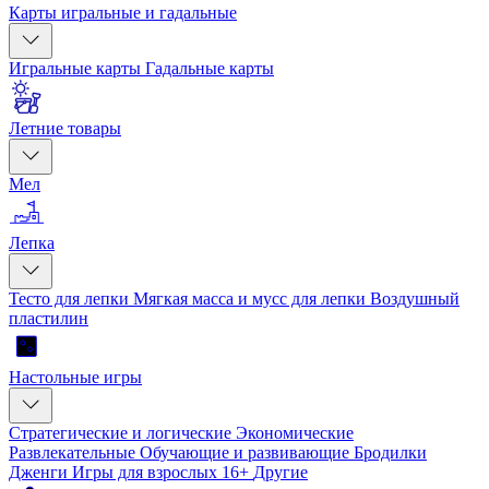
Карты игральные и гадальные
Игральные карты
Гадальные карты
Летние товары
Мел
Лепка
Тесто для лепки
Мягкая масса и мусс для лепки
Воздушный
пластилин
Настольные игры
Стратегические и логические
Экономические
Развлекательные
Обучающие и развивающие
Бродилки
Дженги
Игры для взрослых 16+
Другие