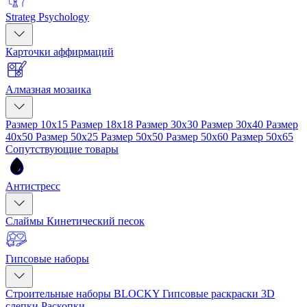
Strateg Psychology
Карточки аффирмаций
Алмазная мозаика
Размер 10x15
Размер 18x18
Размер 30x30
Размер 30x40
Размер
40x50
Размер 50x25
Размер 50x50
Размер 50x60
Размер 50x65
Сопутствующие товары
Антистресс
Слаймы
Кинетический песок
Гипсовые наборы
Строительные наборы BLOCKY
Гипсовые раскраски
3D
слепки
Раскопки