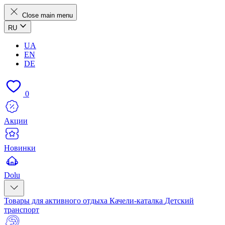
Close main menu
RU
UA
EN
DE
0
Акции
Новинки
Dolu
Товары для активного отдыха
Качели-каталка
Детский
транспорт