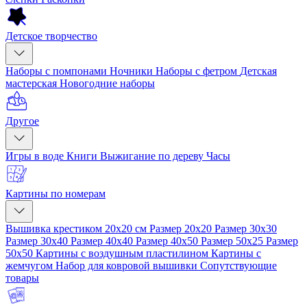
Детское творчество
Наборы с помпонами
Ночники
Наборы с фетром
Детская
мастерская
Новогодние наборы
Другое
Игры в воде
Книги
Выжигание по дереву
Часы
Картины по номерам
Вышивка крестиком 20x20 см
Размер 20x20
Размер 30x30
Размер 30x40
Размер 40x40
Размер 40x50
Размер 50x25
Размер
50x50
Картины с воздушным пластилином
Картины с
жемчугом
Набор для ковровой вышивки
Сопутствующие
товары