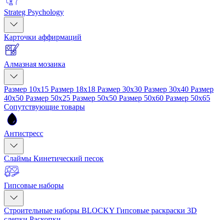
Strateg Psychology
Карточки аффирмаций
Алмазная мозаика
Размер 10x15
Размер 18x18
Размер 30x30
Размер 30x40
Размер
40x50
Размер 50x25
Размер 50x50
Размер 50x60
Размер 50x65
Сопутствующие товары
Антистресс
Слаймы
Кинетический песок
Гипсовые наборы
Строительные наборы BLOCKY
Гипсовые раскраски
3D
слепки
Раскопки