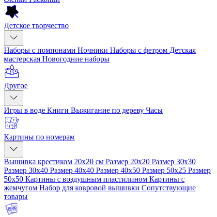
Детское творчество
Наборы с помпонами
Ночники
Наборы с фетром
Детская
мастерская
Новогодние наборы
Другое
Игры в воде
Книги
Выжигание по дереву
Часы
Картины по номерам
Вышивка крестиком 20x20 см
Размер 20x20
Размер 30x30
Размер 30x40
Размер 40x40
Размер 40x50
Размер 50x25
Размер
50x50
Картины с воздушным пластилином
Картины с
жемчугом
Набор для ковровой вышивки
Сопутствующие
товары