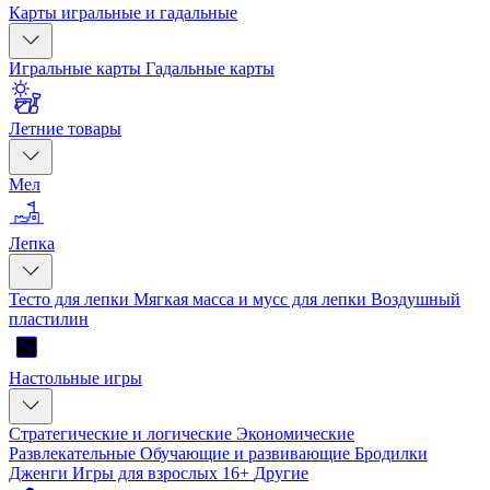
Карты игральные и гадальные
Игральные карты
Гадальные карты
Летние товары
Мел
Лепка
Тесто для лепки
Мягкая масса и мусс для лепки
Воздушный
пластилин
Настольные игры
Стратегические и логические
Экономические
Развлекательные
Обучающие и развивающие
Бродилки
Дженги
Игры для взрослых 16+
Другие