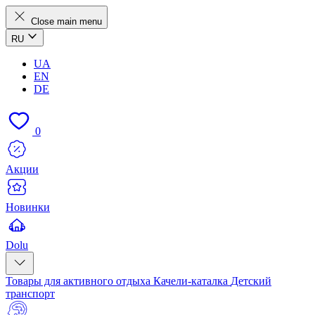
Close main menu
RU
UA
EN
DE
0
Акции
Новинки
Dolu
Товары для активного отдыха
Качели-каталка
Детский
транспорт