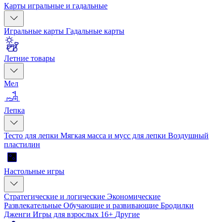
Карты игральные и гадальные
Игральные карты
Гадальные карты
Летние товары
Мел
Лепка
Тесто для лепки
Мягкая масса и мусс для лепки
Воздушный
пластилин
Настольные игры
Стратегические и логические
Экономические
Развлекательные
Обучающие и развивающие
Бродилки
Дженги
Игры для взрослых 16+
Другие