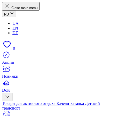
Close main menu
RU
UA
EN
DE
0
Акции
Новинки
Dolu
Товары для активного отдыха
Качели-каталка
Детский
транспорт