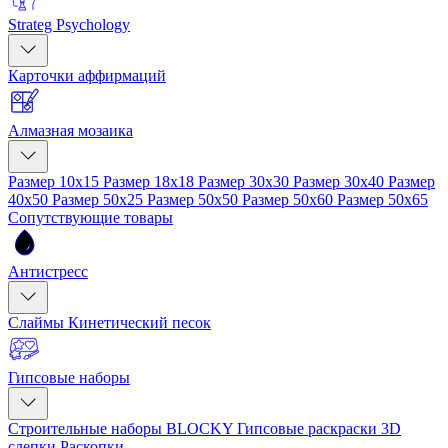
Strateg Psychology
Карточки аффирмаций
Алмазная мозаика
Размер 10x15
Размер 18x18
Размер 30x30
Размер 30x40
Размер
40x50
Размер 50x25
Размер 50x50
Размер 50x60
Размер 50x65
Сопутствующие товары
Антистресс
Слаймы
Кинетический песок
Гипсовые наборы
Строительные наборы BLOCKY
Гипсовые раскраски
3D
слепки
Раскопки