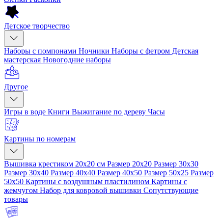
Детское творчество
Наборы с помпонами
Ночники
Наборы с фетром
Детская
мастерская
Новогодние наборы
Другое
Игры в воде
Книги
Выжигание по дереву
Часы
Картины по номерам
Вышивка крестиком 20x20 см
Размер 20x20
Размер 30x30
Размер 30x40
Размер 40x40
Размер 40x50
Размер 50x25
Размер
50x50
Картины с воздушным пластилином
Картины с
жемчугом
Набор для ковровой вышивки
Сопутствующие
товары