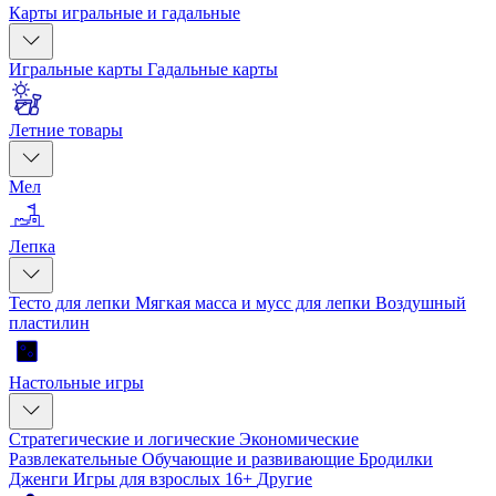
Карты игральные и гадальные
Игральные карты
Гадальные карты
Летние товары
Мел
Лепка
Тесто для лепки
Мягкая масса и мусс для лепки
Воздушный
пластилин
Настольные игры
Стратегические и логические
Экономические
Развлекательные
Обучающие и развивающие
Бродилки
Дженги
Игры для взрослых 16+
Другие