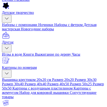
Детское творчество
Наборы с помпонами
Ночники
Наборы с фетром
Детская
мастерская
Новогодние наборы
Другое
Игры в воде
Книги
Выжигание по дереву
Часы
Картины по номерам
Вышивка крестиком 20x20 см
Размер 20x20
Размер 30x30
Размер 30x40
Размер 40x40
Размер 40x50
Размер 50x25
Размер
50x50
Картины с воздушным пластилином
Картины с
жемчугом
Набор для ковровой вышивки
Сопутствующие
товары