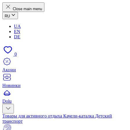
Close main menu
RU
UA
EN
DE
0
Акции
Новинки
Dolu
Товары для активного отдыха
Качели-каталка
Детский
транспорт