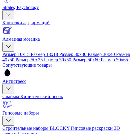
Strateg Psychology
Карточки аффирмаций
Алмазная мозаика
Размер 10x15
Размер 18x18
Размер 30x30
Размер 30x40
Размер
40x50
Размер 50x25
Размер 50x50
Размер 50x60
Размер 50x65
Сопутствующие товары
Антистресс
Слаймы
Кинетический песок
Гипсовые наборы
Строительные наборы BLOCKY
Гипсовые раскраски
3D
слепки
Раскопки