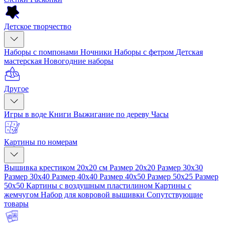
Детское творчество
Наборы с помпонами
Ночники
Наборы с фетром
Детская
мастерская
Новогодние наборы
Другое
Игры в воде
Книги
Выжигание по дереву
Часы
Картины по номерам
Вышивка крестиком 20x20 см
Размер 20x20
Размер 30x30
Размер 30x40
Размер 40x40
Размер 40x50
Размер 50x25
Размер
50x50
Картины с воздушным пластилином
Картины с
жемчугом
Набор для ковровой вышивки
Сопутствующие
товары