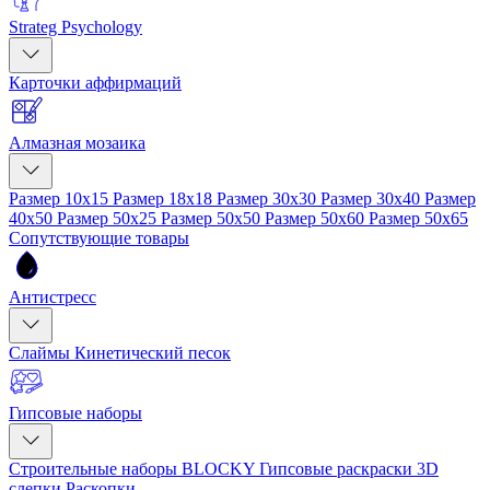
Strateg Psychology
Карточки аффирмаций
Алмазная мозаика
Размер 10x15
Размер 18x18
Размер 30x30
Размер 30x40
Размер
40x50
Размер 50x25
Размер 50x50
Размер 50x60
Размер 50x65
Сопутствующие товары
Антистресс
Слаймы
Кинетический песок
Гипсовые наборы
Строительные наборы BLOCKY
Гипсовые раскраски
3D
слепки
Раскопки