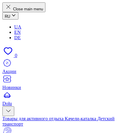
Close main menu
RU
UA
EN
DE
0
Акции
Новинки
Dolu
Товары для активного отдыха
Качели-каталка
Детский
транспорт