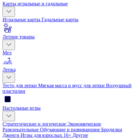
Карты игральные и гадальные
Игральные карты
Гадальные карты
Летние товары
Мел
Лепка
Тесто для лепки
Мягкая масса и мусс для лепки
Воздушный
пластилин
Настольные игры
Стратегические и логические
Экономические
Развлекательные
Обучающие и развивающие
Бродилки
Дженги
Игры для взрослых 16+
Другие