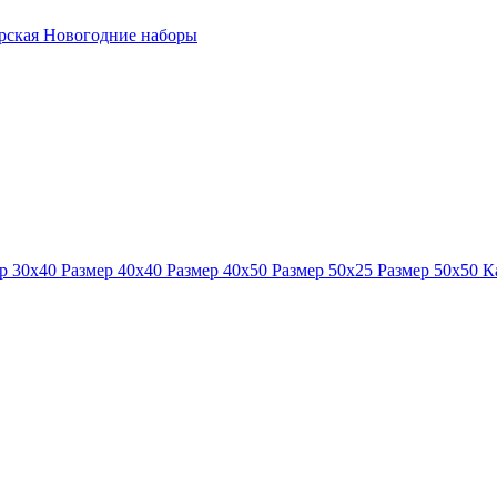
ерская
Новогодние наборы
р 30x40
Размер 40x40
Размер 40x50
Размер 50x25
Размер 50x50
К