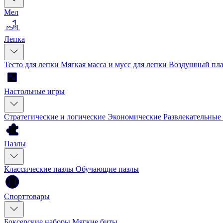
Мел
Лепка
Тесто для лепки
Мягкая масса и мусс для лепки
Воздушный пла
Настольные игры
Стратегические и логические
Экономические
Развлекательные
Пазлы
Классические пазлы
Обучающие пазлы
Спорттовары
Боксерские наборы
Мягкие биты