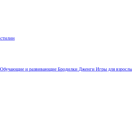
стилин
Обучающие и развивающие
Бродилки
Дженги
Игры для взросл