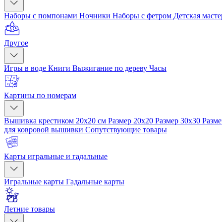
Наборы с помпонами
Ночники
Наборы с фетром
Детская маст
Другое
Игры в воде
Книги
Выжигание по дереву
Часы
Картины по номерам
Вышивка крестиком 20x20 см
Размер 20x20
Размер 30x30
Разме
для ковровой вышивки
Сопутствующие товары
Карты игральные и гадальные
Игральные карты
Гадальные карты
Летние товары