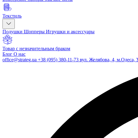
Текстиль
Подушки
Шопперы
Игрушки и аксессуары
Товар с незначительным браком
Блог
О нас
office@strateg.ua
+38 (095) 380-11-73
вул. Желябова, 4, м.Одеса, 