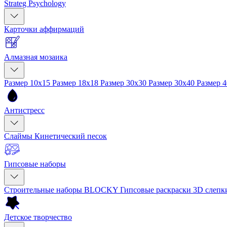
Strateg Psychology
Карточки аффирмаций
Алмазная мозаика
Размер 10x15
Размер 18x18
Размер 30x30
Размер 30x40
Размер 
Антистресс
Слаймы
Кинетический песок
Гипсовые наборы
Строительные наборы BLOCKY
Гипсовые раскраски
3D слеп
Детское творчество