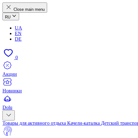
Close main menu
RU
UA
EN
DE
0
Акции
Новинки
Dolu
Товары для активного отдыха
Качели-каталка
Детский транспо