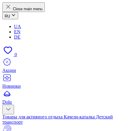
Close main menu
RU
UA
EN
DE
0
Акции
Новинки
Dolu
Товары для активного отдыха
Качели-каталка
Детский
транспорт