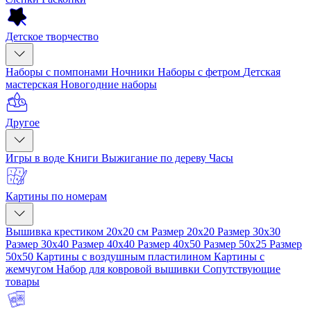
Детское творчество
Наборы с помпонами
Ночники
Наборы с фетром
Детская
мастерская
Новогодние наборы
Другое
Игры в воде
Книги
Выжигание по дереву
Часы
Картины по номерам
Вышивка крестиком 20x20 см
Размер 20x20
Размер 30x30
Размер 30x40
Размер 40x40
Размер 40x50
Размер 50x25
Размер
50x50
Картины с воздушным пластилином
Картины с
жемчугом
Набор для ковровой вышивки
Сопутствующие
товары