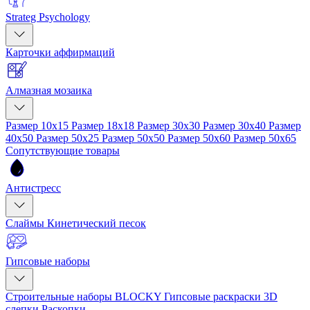
Strateg Psychology
Карточки аффирмаций
Алмазная мозаика
Размер 10x15
Размер 18x18
Размер 30x30
Размер 30x40
Размер
40x50
Размер 50x25
Размер 50x50
Размер 50x60
Размер 50x65
Сопутствующие товары
Антистресс
Слаймы
Кинетический песок
Гипсовые наборы
Строительные наборы BLOCKY
Гипсовые раскраски
3D
слепки
Раскопки