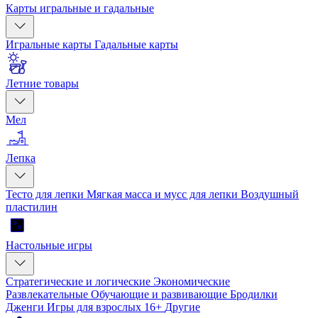
Карты игральные и гадальные
Игральные карты
Гадальные карты
Летние товары
Мел
Лепка
Тесто для лепки
Мягкая масса и мусс для лепки
Воздушный
пластилин
Настольные игры
Стратегические и логические
Экономические
Развлекательные
Обучающие и развивающие
Бродилки
Дженги
Игры для взрослых 16+
Другие