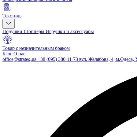
Текстиль
Подушки
Шопперы
Игрушки и аксессуары
Товар с незначительным браком
Блог
О нас
office@strateg.ua
+38 (095) 380-11-73
вул. Желябова, 4, м.Одеса, 