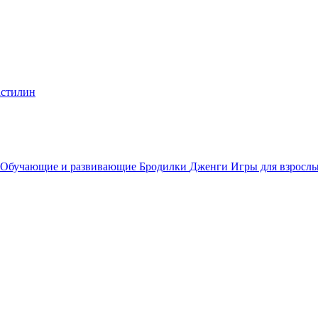
стилин
Обучающие и развивающие
Бродилки
Дженги
Игры для взросл