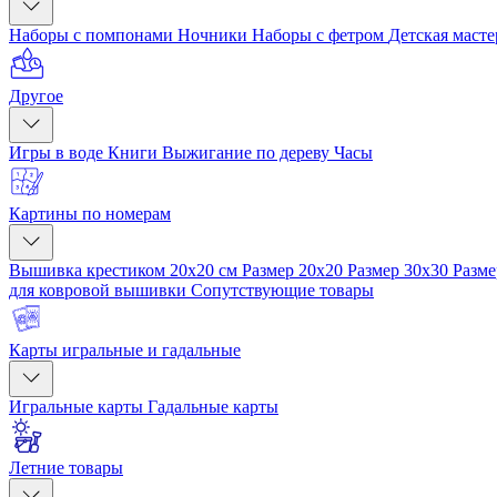
Наборы с помпонами
Ночники
Наборы с фетром
Детская маст
Другое
Игры в воде
Книги
Выжигание по дереву
Часы
Картины по номерам
Вышивка крестиком 20x20 см
Размер 20x20
Размер 30x30
Разме
для ковровой вышивки
Сопутствующие товары
Карты игральные и гадальные
Игральные карты
Гадальные карты
Летние товары