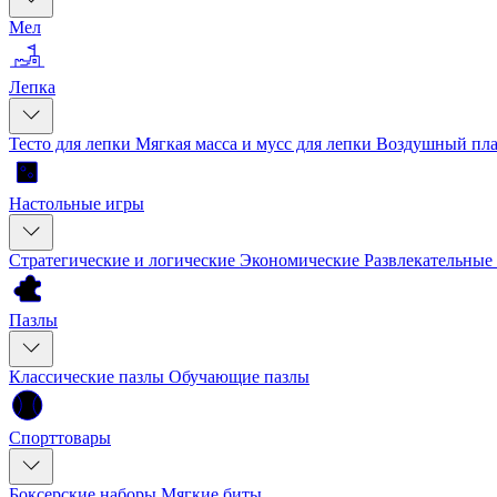
Мел
Лепка
Тесто для лепки
Мягкая масса и мусс для лепки
Воздушный пла
Настольные игры
Стратегические и логические
Экономические
Развлекательные
Пазлы
Классические пазлы
Обучающие пазлы
Спорттовары
Боксерские наборы
Мягкие биты