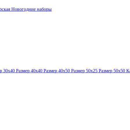
ерская
Новогодние наборы
р 30x40
Размер 40x40
Размер 40x50
Размер 50x25
Размер 50x50
К