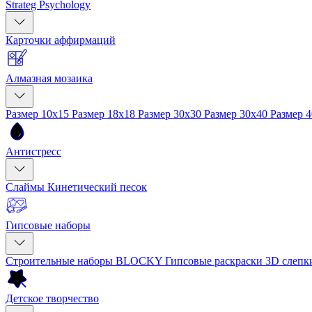
Strateg Psychology
Карточки аффирмаций
Алмазная мозаика
Размер 10x15
Размер 18x18
Размер 30x30
Размер 30x40
Размер 
Антистресс
Слаймы
Кинетический песок
Гипсовые наборы
Строительные наборы BLOCKY
Гипсовые раскраски
3D слеп
Детское творчество