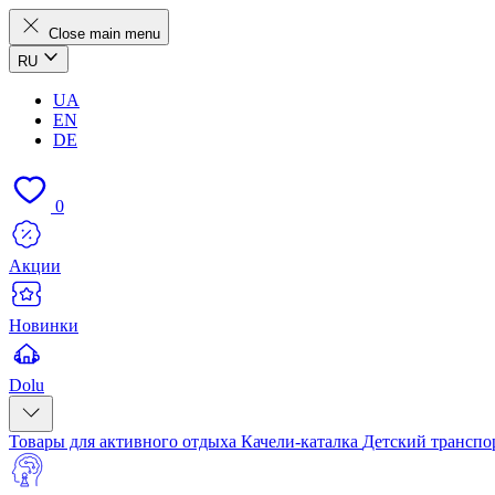
Close main menu
RU
UA
EN
DE
0
Акции
Новинки
Dolu
Товары для активного отдыха
Качели-каталка
Детский транспо