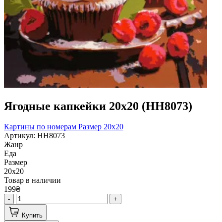
Ягодные капкейки 20х20 (HH8073)
Картины по номерам
Размер 20x20
Артикул: HH8073
Жанр
Еда
Размер
20х20
Товар в наличии
199₴
-
+
Купить