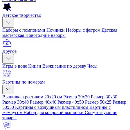
Детское творчество
Наборы с помпонами
Ночники
Наборы с фетром
Детская
мастерская
Новогодние наборы
Другое
Игры в воде
Книги
Выжигание по дереву
Часы
Картины по номерам
Вышивка крестиком 20x20 см
Размер 20x20
Размер 30x30
Размер 30x40
Размер 40x40
Размер 40x50
Размер 50x25
Размер
50x50
Картины с воздушным пластилином
Картины с
жемчугом
Набор для ковровой вышивки
Сопутствующие
товары