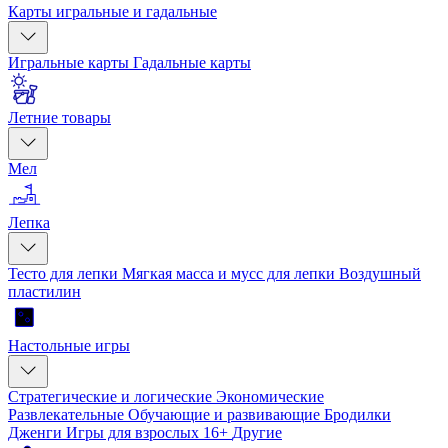
Карты игральные и гадальные
Игральные карты
Гадальные карты
Летние товары
Мел
Лепка
Тесто для лепки
Мягкая масса и мусс для лепки
Воздушный
пластилин
Настольные игры
Стратегические и логические
Экономические
Развлекательные
Обучающие и развивающие
Бродилки
Дженги
Игры для взрослых 16+
Другие