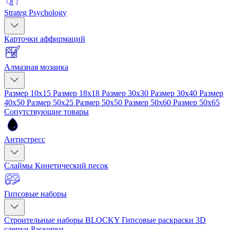
Strateg Psychology
Карточки аффирмаций
Алмазная мозаика
Размер 10x15
Размер 18x18
Размер 30x30
Размер 30x40
Размер
40x50
Размер 50x25
Размер 50x50
Размер 50x60
Размер 50x65
Сопутствующие товары
Антистресс
Слаймы
Кинетический песок
Гипсовые наборы
Строительные наборы BLOCKY
Гипсовые раскраски
3D
слепки
Раскопки