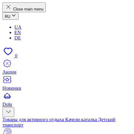
Close main menu
RU
UA
EN
DE
0
Акции
Новинки
Dolu
Товары для активного отдыха
Качели-каталка
Детский
транспорт