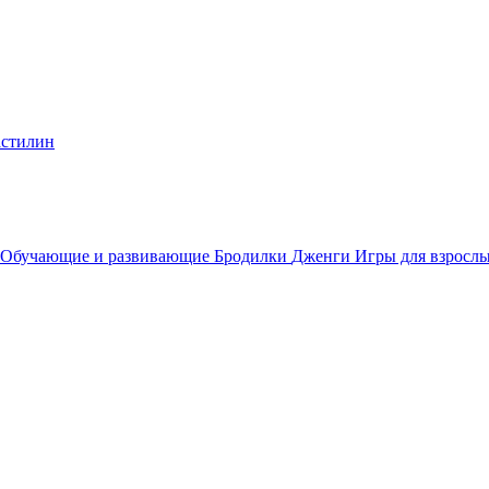
стилин
Обучающие и развивающие
Бродилки
Дженги
Игры для взросл