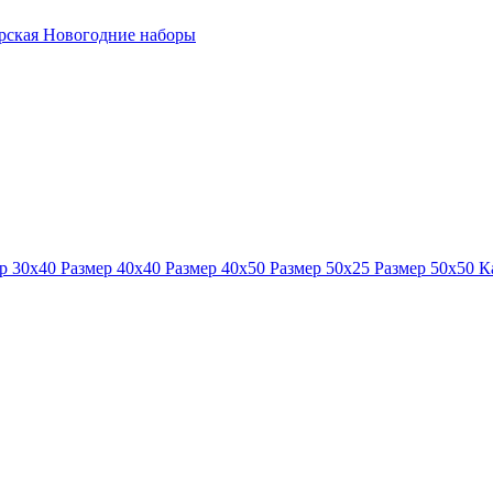
ерская
Новогодние наборы
р 30x40
Размер 40x40
Размер 40x50
Размер 50x25
Размер 50x50
К