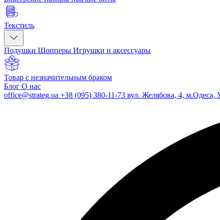
Текстиль
Подушки
Шопперы
Игрушки и аксессуары
Товар с незначительным браком
Блог
О нас
office@strateg.ua
+38 (095) 380-11-73
вул. Желябова, 4, м.Одеса, 