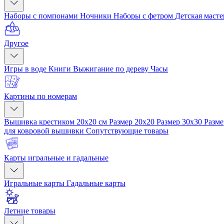
Наборы с помпонами
Ночники
Наборы с фетром
Детская маст
Другое
Игры в воде
Книги
Выжигание по дереву
Часы
Картины по номерам
Вышивка крестиком 20x20 см
Размер 20x20
Размер 30x30
Разме
для ковровой вышивки
Сопутствующие товары
Карты игральные и гадальные
Игральные карты
Гадальные карты
Летние товары