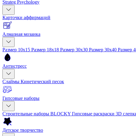
Strateg Psychology
Карточки аффирмаций
Алмазная мозаика
Размер 10x15
Размер 18x18
Размер 30x30
Размер 30x40
Размер 
Антистресс
Слаймы
Кинетический песок
Гипсовые наборы
Строительные наборы BLOCKY
Гипсовые раскраски
3D слеп
Детское творчество