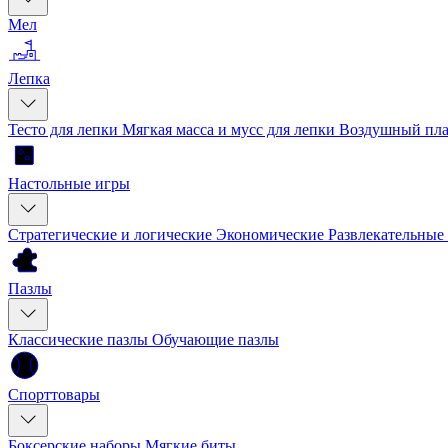
Мел
Лепка
Тесто для лепки
Мягкая масса и мусс для лепки
Воздушный пла
Настольные игры
Стратегические и логические
Экономические
Развлекательные
Пазлы
Классические пазлы
Обучающие пазлы
Спорттовары
Боксерские наборы
Мягкие биты