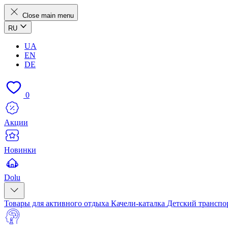
Close main menu
RU
UA
EN
DE
0
Акции
Новинки
Dolu
Товары для активного отдыха
Качели-каталка
Детский транспо