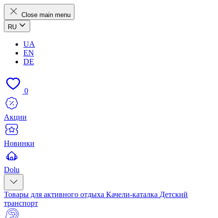
Close main menu
RU
UA
EN
DE
0
Акции
Новинки
Dolu
Товары для активного отдыха
Качели-каталка
Детский
транспорт