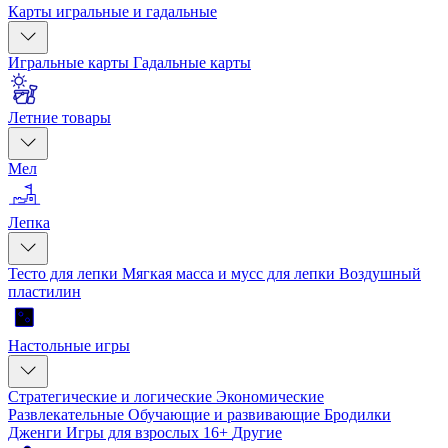
Карты игральные и гадальные
Игральные карты
Гадальные карты
Летние товары
Мел
Лепка
Тесто для лепки
Мягкая масса и мусс для лепки
Воздушный
пластилин
Настольные игры
Стратегические и логические
Экономические
Развлекательные
Обучающие и развивающие
Бродилки
Дженги
Игры для взрослых 16+
Другие