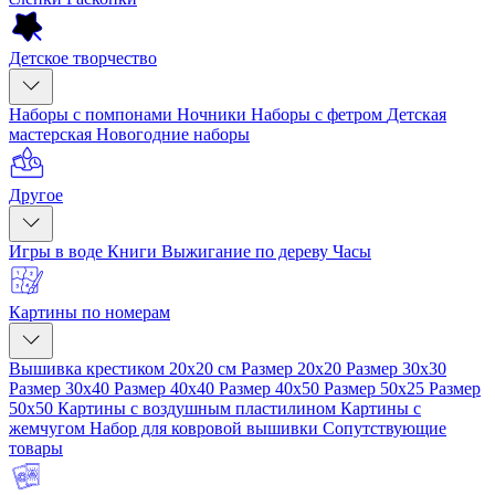
Детское творчество
Наборы с помпонами
Ночники
Наборы с фетром
Детская
мастерская
Новогодние наборы
Другое
Игры в воде
Книги
Выжигание по дереву
Часы
Картины по номерам
Вышивка крестиком 20x20 см
Размер 20x20
Размер 30x30
Размер 30x40
Размер 40x40
Размер 40x50
Размер 50x25
Размер
50x50
Картины с воздушным пластилином
Картины с
жемчугом
Набор для ковровой вышивки
Сопутствующие
товары