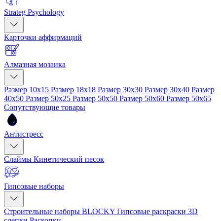
Strateg Psychology
Карточки аффирмаций
Алмазная мозаика
Размер 10x15
Размер 18x18
Размер 30x30
Размер 30x40
Размер
40x50
Размер 50x25
Размер 50x50
Размер 50x60
Размер 50x65
Сопутствующие товары
Антистресс
Слаймы
Кинетический песок
Гипсовые наборы
Строительные наборы BLOCKY
Гипсовые раскраски
3D
слепки
Раскопки