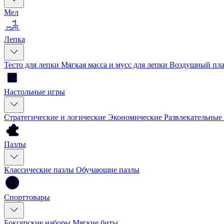
Мел
Лепка
Тесто для лепки
Мягкая масса и мусс для лепки
Воздушный пла
Настольные игры
Стратегические и логические
Экономические
Развлекательные
Пазлы
Классические пазлы
Обучающие пазлы
Спорттовары
Боксерские наборы
Мягкие биты