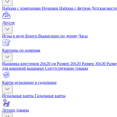
Наборы с помпонами
Ночники
Наборы с фетром
Детская маст
Другое
Игры в воде
Книги
Выжигание по дереву
Часы
Картины по номерам
Вышивка крестиком 20x20 см
Размер 20x20
Размер 30x30
Разме
для ковровой вышивки
Сопутствующие товары
Карты игральные и гадальные
Игральные карты
Гадальные карты
Летние товары