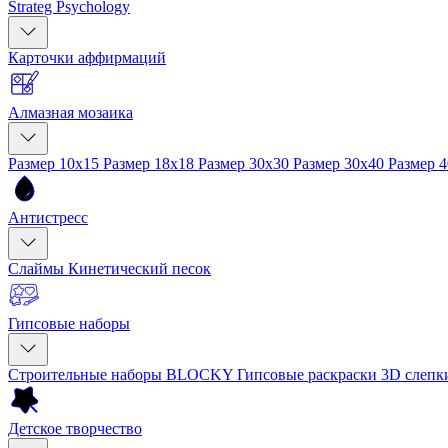
Strateg Psychology
Карточки аффирмаций
Алмазная мозаика
Размер 10x15
Размер 18x18
Размер 30x30
Размер 30x40
Размер 
Антистресс
Слаймы
Кинетический песок
Гипсовые наборы
Строительные наборы BLOCKY
Гипсовые раскраски
3D слеп
Детское творчество