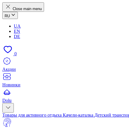
Close main menu
RU
UA
EN
DE
0
Акции
Новинки
Dolu
Товары для активного отдыха
Качели-каталка
Детский транспо