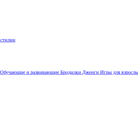
стилин
Обучающие и развивающие
Бродилки
Дженги
Игры для взросл