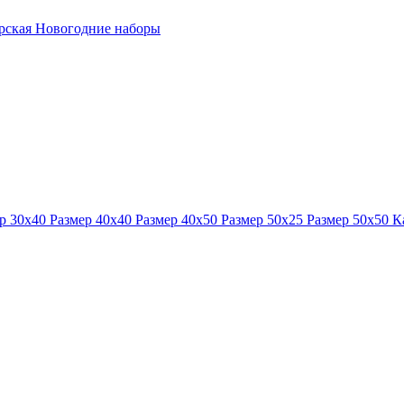
ерская
Новогодние наборы
р 30x40
Размер 40x40
Размер 40x50
Размер 50x25
Размер 50x50
К